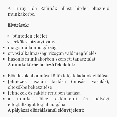
A Turay Ida Színház állást hirdet öltöztető
munkakörbe.
Elvárások:
büntetlen előélet
erkölcsi bizonyítvány
magyar állampolgárság
orvosi alkalmassági vizsgán való megfelelés
hasonló munkakörben szerzett tapasztalat
A munkakörbe tartozó feladatok:
Előadások alkalmával öltöztetői feladatok ellátása
Jelmezek tisztán tartása (mosás, vasalás),
öltözőkbe bekészítése
Jelmezek és raktár rendben tartása
a munka főleg esténkénti és hétvégi
elfoglaltságot foglal magába
A pályázat elbírálásánál előnyt jelent: