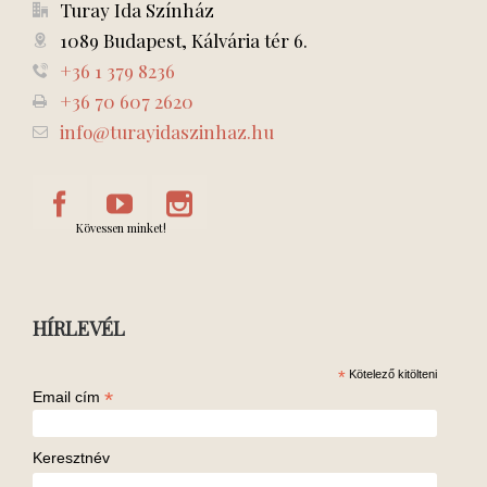
Turay Ida Színház
1089 Budapest, Kálvária tér 6.
+36 1 379 8236
+36 70 607 2620
info@turayidaszinhaz.hu
Kövessen minket!
HÍRLEVÉL
*
Kötelező kitölteni
*
Email cím
Keresztnév