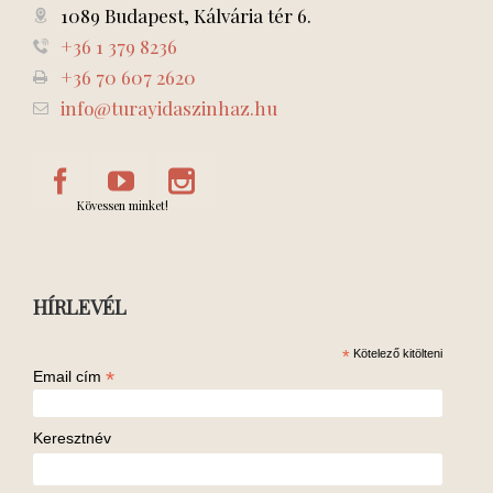
1089 Budapest, Kálvária tér 6.
+36 1 379 8236
+36 70 607 2620
info@turayidaszinhaz.hu
Kövessen minket!
HÍRLEVÉL
*
Kötelező kitölteni
*
Email cím
Keresztnév