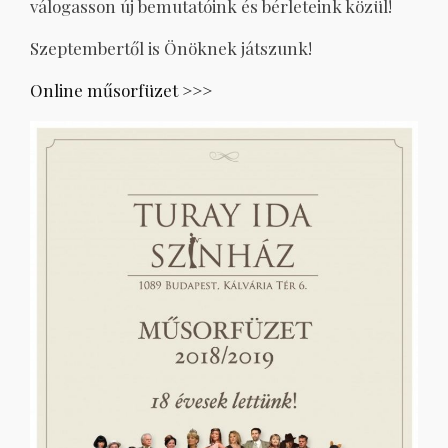
válogasson új bemutatóink és bérleteink közül!
Szeptembertől is Önöknek játszunk!
Online műsorfüzet >>>