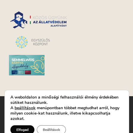
A weboldalon a minőségi felhasználói élmény érdekében
sütiket használunk.
Turay Ida Színház Közhasznú Nonprofit Kft. | Működési
A
beállítások
menüpontban többet megtudhat arról, hogy
helyszín: Turay Ida Színház 1089 Budapest, Kálvária tér 6. |
milyen cookie-kat használunk, illetve kikapcsolhatja
Levelezési cím: 1089 Budapest, Kálvária tér 14. | Titkárság:
+36
azokat.
(1) 611 9225
|
Nyeremenyjáték szabályzat
|
Jegyrendelés:
+36-70/607-2620
( Hétfő: zárva; Kedd-Péntek:
Elfogad
Beállítások