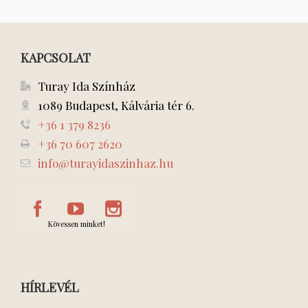
KAPCSOLAT
Turay Ida Színház
1089 Budapest, Kálvária tér 6.
+36 1 379 8236
+36 70 607 2620
info@turayidaszinhaz.hu
Kövessen minket!
HÍRLEVÉL