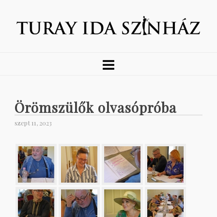
Örömszülők olvasópróba
szept 11, 2023