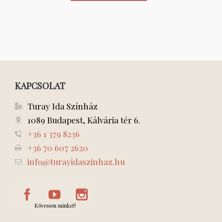
KAPCSOLAT
Turay Ida Színház
1089 Budapest, Kálvária tér 6.
+36 1 379 8236
+36 70 607 2620
info@turayidaszinhaz.hu
Kövessen minket!