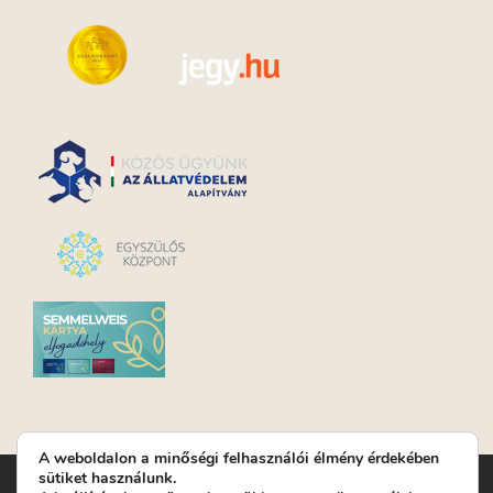
A weboldalon a minőségi felhasználói élmény érdekében
sütiket használunk.
Turay Ida Színház Közhasznú Nonprofit Kft. | Működési