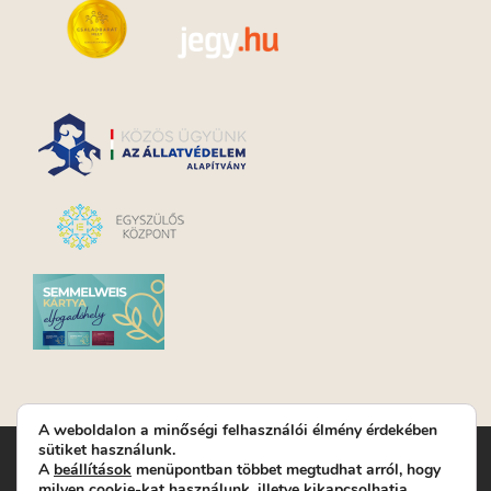
A weboldalon a minőségi felhasználói élmény érdekében
sütiket használunk.
Turay Ida Színház Közhasznú Nonprofit Kft. | Működési
A
beállítások
menüpontban többet megtudhat arról, hogy
helyszín: Turay Ida Színház 1089 Budapest, Kálvária tér 6. |
milyen cookie-kat használunk, illetve kikapcsolhatja