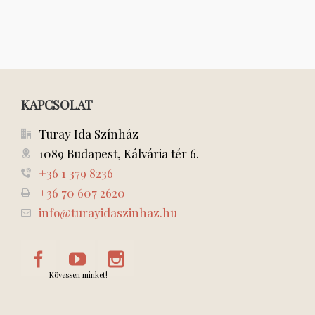
KAPCSOLAT
Turay Ida Színház
1089 Budapest, Kálvária tér 6.
+36 1 379 8236
+36 70 607 2620
info@turayidaszinhaz.hu
Kövessen minket!