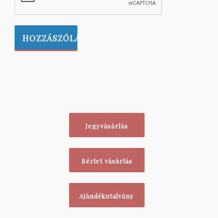
Jegyvásárlás
Bérlet vásárlás
Ajándékutalvány