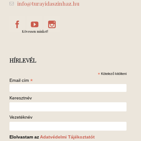
info@turayidaszinhaz.hu
Kövessen minket!
HÍRLEVÉL
*
Kötelező kitölteni
*
Email cím
Keresztnév
Vezetéknév
Elolvastam az
Adatvédelmi Tájékoztatót