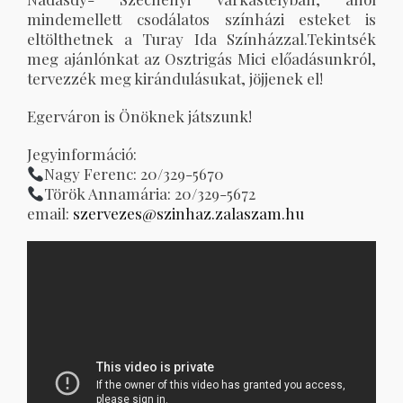
mindemellett csodálatos színházi esteket is
eltölthetnek a Turay Ida Színházzal.Tekintsék
meg ajánlónkat az Osztrigás Mici előadásunkról,
tervezzék meg kirándulásukat, jöjjenek el!
Egerváron is Önöknek játszunk!
Jegyinformáció:
Nagy Ferenc: 20/329-5670
Török Annamária: 20/329-5672
email:
szervezes@szinhaz.zalaszam.hu