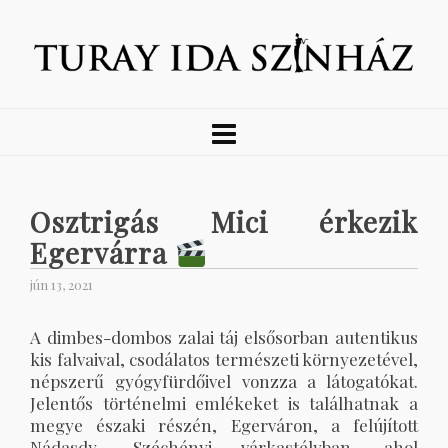
Osztrigás Mici érkezik
Egervárra
jún 13, 2021
A dimbes-dombos zalai táj elsősorban autentikus
kis falvaival, csodálatos természeti környezetével,
népszerű gyógyfürdőivel vonzza a látogatókat.
Jelentős történelmi emlékeket is találhatnak a
megye északi részén, Egerváron, a felújított
Nádasdy- Széchényi várkastélyban, ahol