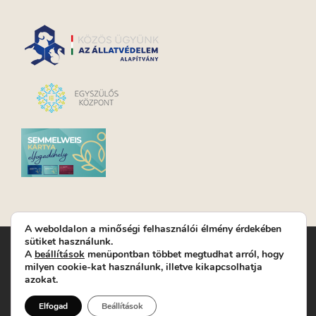
A weboldalon a minőségi felhasználói élmény érdekében
sütiket használunk.
Turay Ida Színház Közhasznú Nonprofit Kft. | Működési
A
beállítások
menüpontban többet megtudhat arról, hogy
helyszín: Turay Ida Színház 1089 Budapest, Kálvária tér 6. |
milyen cookie-kat használunk, illetve kikapcsolhatja
Levelezési cím: 1089 Budapest, Kálvária tér 14. | Titkárság:
+36
azokat.
(1) 611 9225
|
Nyeremenyjáték szabályzat
|
Jegyrendelés:
+36-70/607-2620
( Hétfő: zárva; Kedd-Péntek:
Elfogad
Beállítások