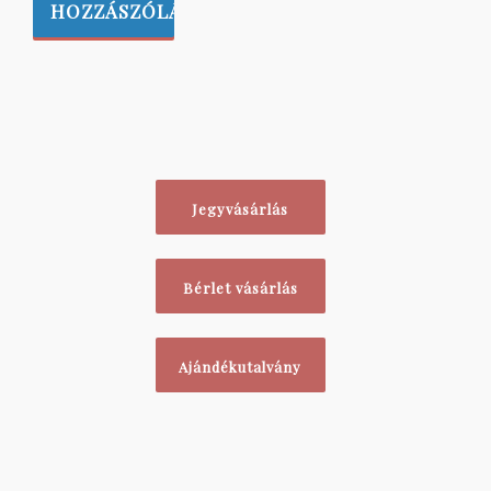
Jegyvásárlás
Bérlet vásárlás
Ajándékutalvány