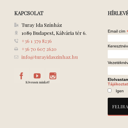
KAPCSOLAT
HÍRLEV
Turay Ida Színház
Email cím
1089 Budapest, Kálvária tér 6.
+36 1 379 8236
Keresztnév
+36 70 607 2620
info@turayidaszinhaz.hu
Vezetékné
Elolvasta
Kövessen minket!
Tájékoztat
Igen