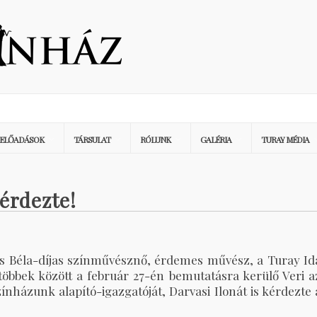
ELŐADÁSOK
TÁRSULAT
RÓLUNK
GALÉRIA
TURAY MÉDIA
kérdezte!
ázs Béla-díjas színművésznő, érdemes művész, a Turay Id
 többek között a február 27-én bemutatásra kerülő Veri a
zínházunk alapító-igazgatóját, Darvasi Ilonát is kérdezte 