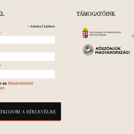
ÉL
TÁMOGATÓINK
*
Kötelező kitölteni
*
v
m az
Adatvédelmi
ót