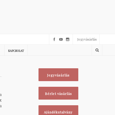
Jegyvásárlás
KAPCSOLAT
Jegyvásárlás
a
Bérlet vásárlás
z
a
Ajándékutalvány