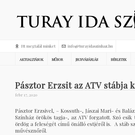
Itt megtalál minket
info@turayidaszinhaz.hu
AKTUALITÁSOK
MŰSOR
JEGYVÁSÁRLÁS
BÉRLETEK
Pásztor Erzsit az ATV stábja 
febr 17, 2020
Pásztor Erzsivel, – Kossuth-, Jászai Mari- és Bal
Színház örökös tagja-, az ATV forgatott. Szó esik
ördög a feleségét című önálló estjéről is. A stáb s
művésznőről.