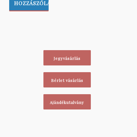
Jegyvásárlás
Bérlet vásárlás
Ajándékutalvány