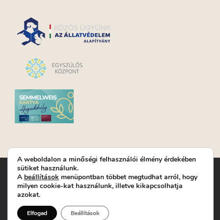
A weboldalon a minőségi felhasználói élmény érdekében
sütiket használunk.
Turay Ida Színház Közhasznú Nonprofit Kft. | Működési
A
beállítások
menüpontban többet megtudhat arról, hogy
helyszín: Turay Ida Színház 1089 Budapest, Kálvária tér 6. |
milyen cookie-kat használunk, illetve kikapcsolhatja
Levelezési cím: 1089 Budapest, Kálvária tér 14. | Titkárság:
+36
azokat.
(1) 611 9225
|
Nyeremenyjáték szabályzat
|
Jegyrendelés:
+36-70/607-2620
( Hétfő: zárva; Kedd-Péntek:
Elfogad
Beállítások