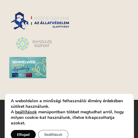
A weboldalon a minőségi felhasználói élmény érdekében
sütiket használunk.
Turay Ida Színház Közhasznú Nonprofit Kft. | Működési
A
beállítások
menüpontban többet megtudhat arról, hogy
helyszín: Turay Ida Színház 1089 Budapest, Kálvária tér 6. |
milyen cookie-kat használunk, illetve kikapcsolhatja
Levelezési cím: 1089 Budapest, Kálvária tér 14. | Titkárság:
+36
azokat.
(1) 611 9225
|
Nyeremenyjáték szabályzat
|
Jegyrendelés:
+36-70/607-2620
( Hétfő: zárva; Kedd-Péntek:
Elfogad
Beállítások