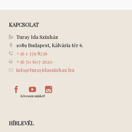
KAPCSOLAT
Turay Ida Színház
1089 Budapest, Kálvária tér 6.
+36 1 379 8236
+36 70 607 2620
info@turayidaszinhaz.hu
Kövessen minket!
HÍRLEVÉL