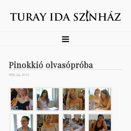
Pinokkió olvasópróba
aug 24, 2023