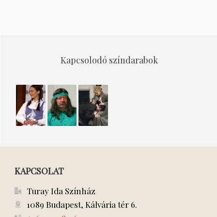
Kapcsolodó színdarabok
Énekes
Kakukkfészek
Nem
madár
élhetek
muzsikaszó
nélkül
KAPCSOLAT
Turay Ida Színház
1089 Budapest, Kálvária tér 6.