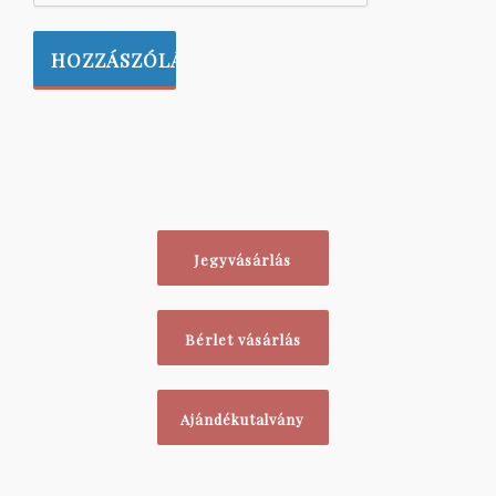
Jegyvásárlás
Bérlet vásárlás
Ajándékutalvány