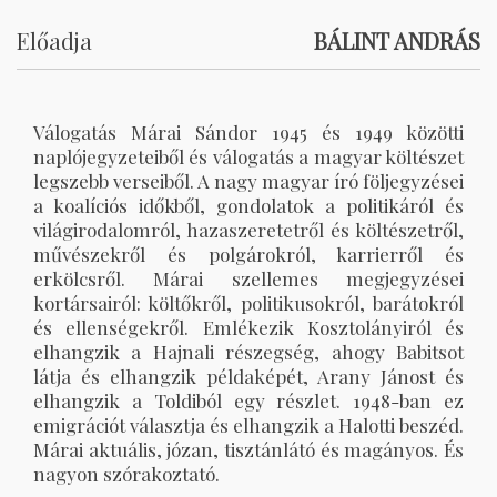
Előadja
BÁLINT ANDRÁS
Válogatás Márai Sándor 1945 és 1949 közötti
naplójegyzeteiből és válogatás a magyar költészet
legszebb verseiből. A nagy magyar író följegyzései
a koalíciós időkből, gondolatok a politikáról és
világirodalomról, hazaszeretetről és költészetről,
művészekről és polgárokról, karrierről és
erkölcsről. Márai szellemes megjegyzései
kortársairól: költőkről, politikusokról, barátokról
és ellenségekről. Emlékezik Kosztolányiról és
elhangzik a Hajnali részegség, ahogy Babitsot
látja és elhangzik példaképét, Arany Jánost és
elhangzik a Toldiból egy részlet. 1948-ban ez
emigrációt választja és elhangzik a Halotti beszéd.
Márai aktuális, józan, tisztánlátó és magányos. És
nagyon szórakoztató.