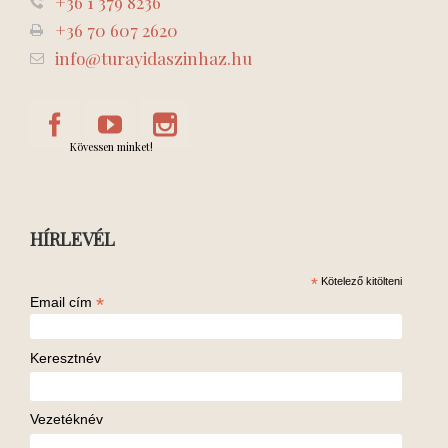
+36 1 379 8236
+36 70 607 2620
info@turayidaszinhaz.hu
Kövessen minket!
HÍRLEVÉL
*
Kötelező kitölteni
*
Email cím
Keresztnév
Vezetéknév