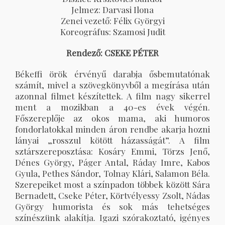
Jelmez: Darvasi Ilona
Zenei vezető: Félix Györgyi
Koreográfus: Szamosi Judit
Rendező:
CSEKE PÉTER
Békeffi örök érvényű darabja ősbemutatónak
számít, mivel a szövegkönyvből a megírása után
azonnal filmet készítettek. A film nagy sikerrel
ment a mozikban a 40-es évek végén.
Főszereplője az okos mama, aki humoros
fondorlatokkal minden áron rendbe akarja hozni
lányai „rosszul kötött házasságát”. A film
sztárszereposztása: Kosáry Emmi, Törzs Jenő,
Dénes György, Páger Antal, Ráday Imre, Kabos
Gyula, Pethes Sándor, Tolnay Klári, Salamon Béla.
Szerepeiket most a színpadon többek között Sára
Bernadett, Cseke Péter, Körtvélyessy Zsolt, Nádas
György humorista és sok más tehetséges
színészünk alakítja. Igazi szórakoztató, igényes