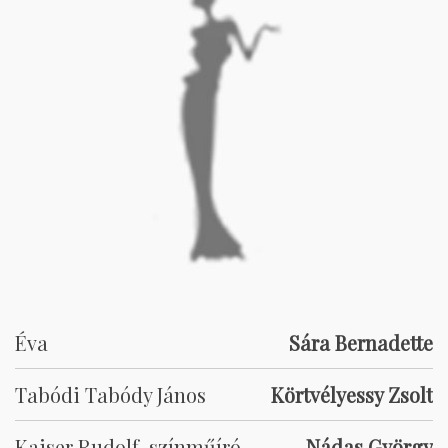
Éva
Sára Bernadette
Tabódi Tabódy János
Körtvélyessy Zsolt
Kaiser Rudolf, színműíró
Nádas György