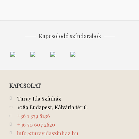
Kapcsolodó színdarabok
Nagyvizit
Énekelj,
Cirkuszhercegnő
Marica
Déryné!
grófnő
KAPCSOLAT
Turay Ida Színház
1089 Budapest, Kálvária tér 6.
+36 1 379 8236
+36 70 607 2620
info@turayidaszinhaz.hu