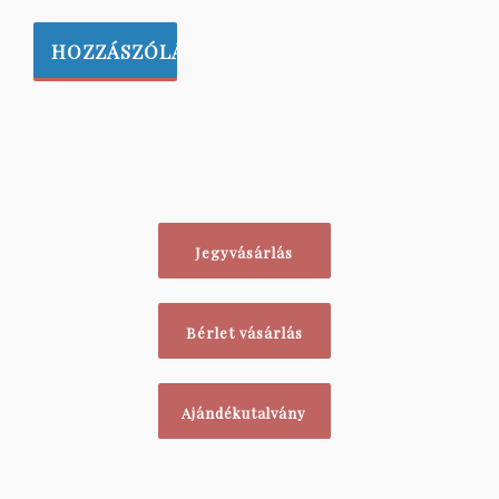
Jegyvásárlás
Bérlet vásárlás
Ajándékutalvány