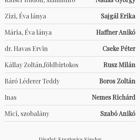
Zizi, Éva lánya
Sajgál Erika
Mária, Éva lánya
Haffner Anikó
dr. Havas Ervin
Cseke Péter
Kállay Zoltán,földbirtokos
Rusz Milán
Báró Léderer Teddy
Boros Zoltán
Inas
Nemes Richárd
Mici, szobalány
Szabó Anikó
Díszlet: Krsztovics Sándor