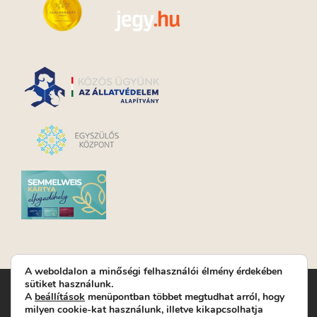
A weboldalon a minőségi felhasználói élmény érdekében
sütiket használunk.
Turay Ida Színház Közhasznú Nonprofit Kft. | Működési
A
beállítások
menüpontban többet megtudhat arról, hogy
helyszín: Turay Ida Színház 1089 Budapest, Kálvária tér 6. |
milyen cookie-kat használunk, illetve kikapcsolhatja