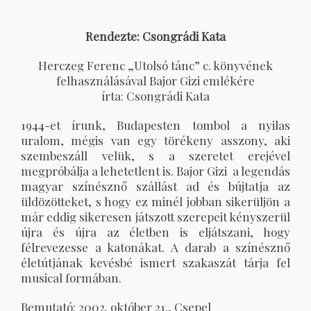
Rendezte: Csongrádi Kata
Herczeg Ferenc „Utolsó tánc” c. könyvének
felhasználásával Bajor Gizi emlékére
írta: Csongrádi Kata
1944-et írunk, Budapesten tombol a nyilas
uralom, mégis van egy törékeny asszony, aki
szembeszáll velük, s a szeretet erejével
megpróbálja a lehetetlent is. Bajor Gizi a legendás
magyar színésznő szállást ad és bújtatja az
üldözötteket, s hogy ez minél jobban sikerüljön a
már eddig sikeresen játszott szerepeit kényszerül
újra és újra az életben is eljátszani, hogy
félrevezesse a katonákat. A darab a színésznő
életútjának kevésbé ismert szakaszát tárja fel
musical formában.
Bemutató: 2002. október 21., Csepel