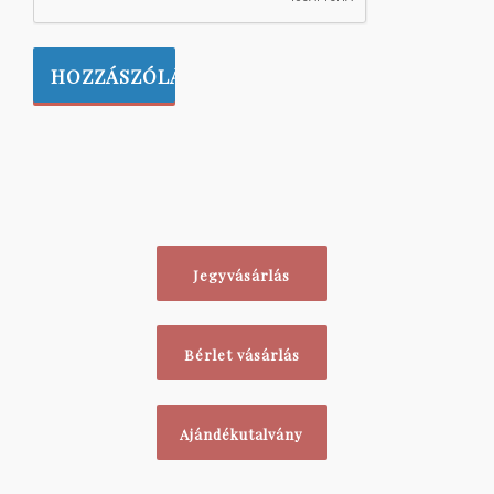
Jegyvásárlás
Bérlet vásárlás
Ajándékutalvány