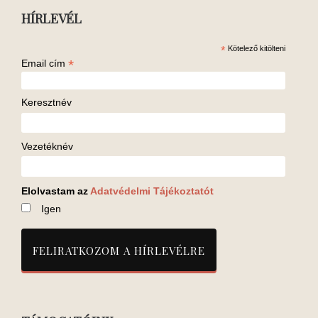
HÍRLEVÉL
*
Kötelező kitölteni
*
Email cím
Keresztnév
Vezetéknév
Elolvastam az
Adatvédelmi Tájékoztatót
Igen