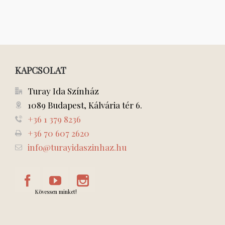
KAPCSOLAT
Turay Ida Színház
1089 Budapest, Kálvária tér 6.
+36 1 379 8236
+36 70 607 2620
info@turayidaszinhaz.hu
Kövessen minket!