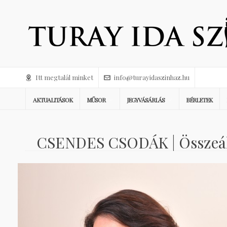
Itt megtalál minket
info@turayidaszinhaz.hu
AKTUALITÁSOK
MŰSOR
JEGYVÁSÁRLÁS
BÉRLETEK
CSENDES CSODÁK | Összeáll