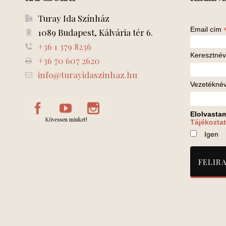
Turay Ida Színház
Email cím
1089 Budapest, Kálvária tér 6.
+36 1 379 8236
Keresztnév
+36 70 607 2620
info@turayidaszinhaz.hu
Vezetékné
Elolvasta
Kövessen minket!
Tájékoztat
Igen