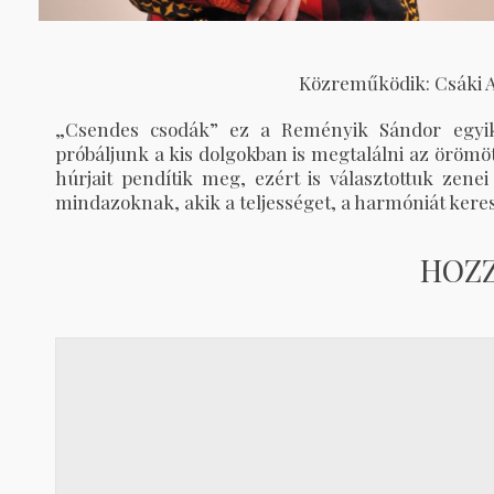
Közreműködik: Csáki A
„Csendes csodák” ez a Reményik Sándor egyik 
próbáljunk a kis dolgokban is megtalálni az örömöt;
húrjait pendítik meg, ezért is választottuk zenei
mindazoknak, akik a teljességet, a harmóniát keres
HOZ