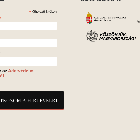
*
Kötelező kitölteni
*
v
m az
Adatvédelmi
ót