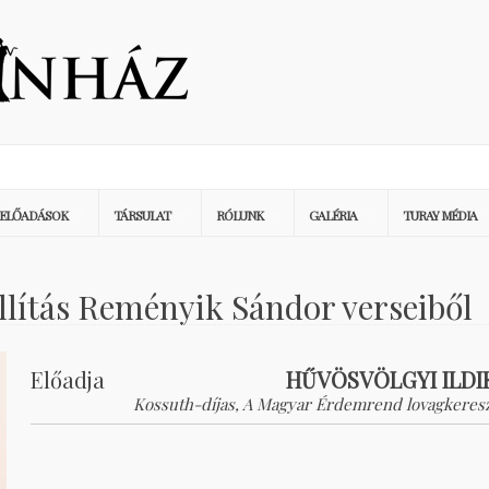
ELŐADÁSOK
TÁRSULAT
RÓLUNK
GALÉRIA
TURAY MÉDIA
ítás Reményik Sándor verseiből
Előadja
HŰVÖSVÖLGYI ILDI
Kossuth-díjas, A Magyar Érdemrend lovagkeresz