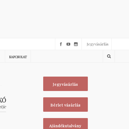
Jegyvásárlás
KAPCSOLAT
Jegyvásárlás
KÓ
Bérlet vásárlás
tje
Ajándékutalvány