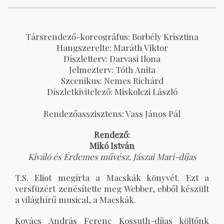
Társrendező-koreográfus: Borbély Krisztina
Hangszerelte: Maráth Viktor
Díszletterv: Darvasi Ilona
Jelmezterv: Tóth Anita
Szcenikus: Nemes Richárd
Díszletkivitelező: Miskolczi László
Rendezőasszisztens: Vass János Pál
Rendező:
Mikó István
Kiváló és Érdemes művész, Jászai Mari-díjas
T.S. Eliot megírta a Macskák könyvét. Ezt a
versfüzért zenésítette meg Webber, ebből készült
a világhírű musical, a Macskák.
Kovács András Ferenc Kossuth-díjas költőnk