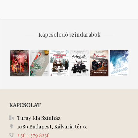
Kapcsolodó színdarabok
A
HOTEL
A
APÁCÁK
BAKANCSLISTA
Hókirálynő
vöröslámpás
MIMÓZA
medve
ház
MÉG
MINDIG
nem
játék!
KAPCSOLAT
Turay Ida Színház
1089 Budapest, Kálvária tér 6.
+36 1 379 8236