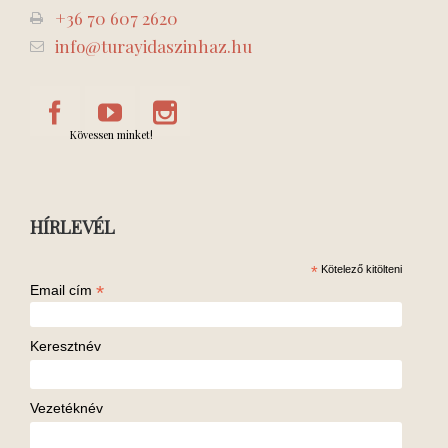
+36 70 607 2620
info@turayidaszinhaz.hu
Kövessen minket!
HÍRLEVÉL
*
Kötelező kitölteni
*
Email cím
Keresztnév
Vezetéknév