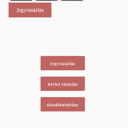
Jegyvásárlás
Bérlet vásárlás
Ajándékutalvány