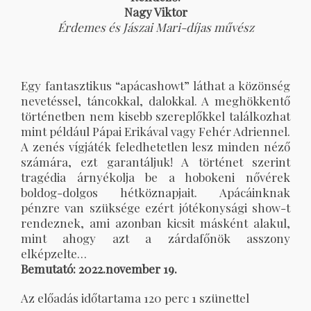
Nagy Viktor
Érdemes és Jászai Mari-díjas művész
Egy fantasztikus “apácashowt” láthat a közönség
nevetéssel, táncokkal, dalokkal. A meghökkentő
történetben nem kisebb szereplőkkel találkozhat
mint például Pápai Erikával vagy Fehér Adriennel.
A zenés vígjáték feledhetetlen lesz minden néző
számára, ezt garantáljuk! A történet szerint
tragédia árnyékolja be a hobokeni nővérek
boldog-dolgos hétköznapjait. Apácáinknak
pénzre van szüksége ezért jótékonysági show-t
rendeznek, ami azonban kicsit másként alakul,
mint ahogy azt a zárdafőnök asszony
elképzelte…
Bemutató: 2022.november 19.
Az előadás időtartama 120 perc 1 szünettel