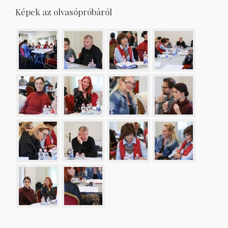
Képek az olvasópróbáról