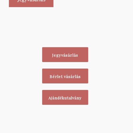
Jegyvásárlás
Bérlet vásárlás
Ajándékutalvány