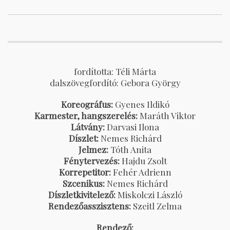
fordította: Téli Márta
dalszövegfordító: Gebora György
Koreográfus:
Gyenes Ildikó
Karmester, hangszerelés:
Maráth Viktor
Látvány:
Darvasi Ilona
Díszlet:
Nemes Richárd
Jelmez:
Tóth Anita
Fénytervezés:
Hajdu Zsolt
Korrepetitor:
Fehér Adrienn
Szcenikus:
Nemes Richárd
Díszletkivitelező:
Miskolczi László
Rendezőasszisztens:
Szeitl Zelma
Rendező: