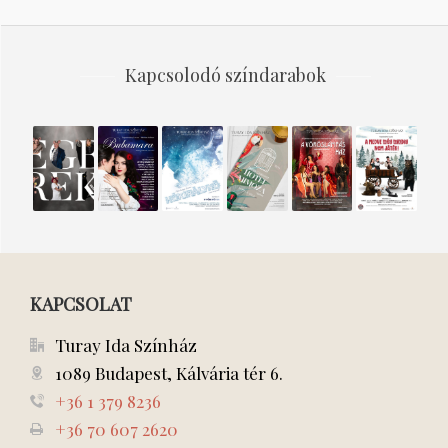
Kapcsolodó színdarabok
EGEREK
BUBAMARA
Hókirálynő
HOTEL
A
A
MIMÓZA
vöröslámpás
medve
ház
MÉG
MINDIG
nem
játék!
KAPCSOLAT
Turay Ida Színház
1089 Budapest, Kálvária tér 6.
+36 1 379 8236
+36 70 607 2620