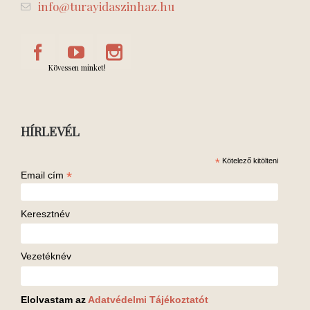
info@turayidaszinhaz.hu
Kövessen minket!
HÍRLEVÉL
*
Kötelező kitölteni
*
Email cím
Keresztnév
Vezetéknév
Elolvastam az
Adatvédelmi Tájékoztatót