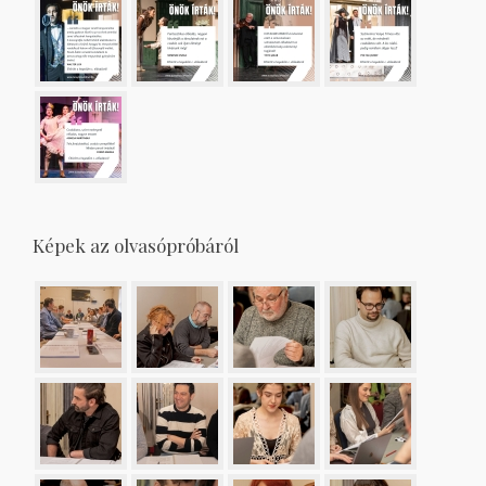
Képek az olvasópróbáról