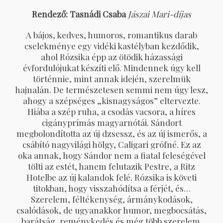
Rendező: Tasnádi Csaba
Jászai Mari-díjas
A bájos, kedves, humoros, romantikus darab
cselekménye egy vidéki kastélyban kezdődik,
ahol Rózsika épp az ötödik házassági
évfordulójukat készíti elő. Mindennek úgy kell
történnie, mint annak idején, szerelmük
hajnalán. De természetesen semmi nem úgy lesz,
ahogy a szépséges „kisnagyságos” eltervezte.
Hiába a szép ruha, a csodás vacsora, a híres
cigányprímás magyarnótái. Sándort
megbolondította az új dzsessz, és az új ismerős, a
csábító nagyvilági hölgy, Caligari grófné. Ez az
oka annak, hogy Sándor nem a fiatal feleségével
tölti az estét, hanem felutazik Pestre, a Ritz
Hotelbe az új kalandok felé. Rózsika is követi
titokban, hogy visszahódítsa a férjét, és…
Szerelem, féltékenység, ármánykodások,
csalódások, de ugyanakkor humor, megbocsátás,
barátság, reménykedés és még több szerelem.