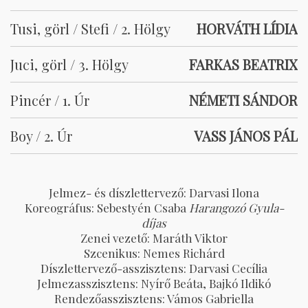
Tusi, görl / Stefi / 2. Hölgy
HORVÁTH LÍDIA
Juci, görl / 3. Hölgy
FARKAS BEATRIX
Pincér / 1. Úr
NÉMETI SÁNDOR
Boy / 2. Úr
VASS JÁNOS PÁL
Jelmez- és díszlettervező: Darvasi Ilona
Koreográfus: Sebestyén Csaba
Harangozó Gyula-
díjas
Zenei vezető: Maráth Viktor
Szcenikus: Nemes Richárd
Díszlettervező-asszisztens: Darvasi Cecília
Jelmezasszisztens: Nyírő Beáta, Bajkó Ildikó
Rendezőasszisztens: Vámos Gabriella