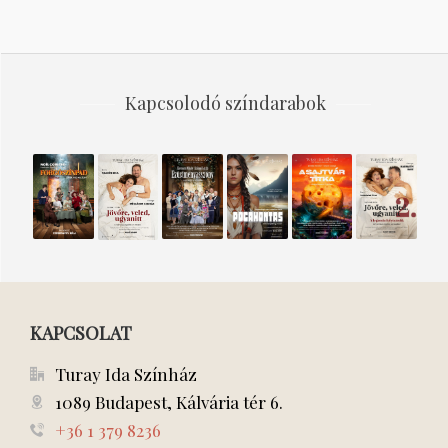
Kapcsolodó színdarabok
Forgószínpad
Ezüstmenyasszony
Pocahontas
A
JÖVŐRE,
JÖVŐRE,
SAJTVÁR
VELED,
VELED,
TITKA
UGYANITT
UGYANITT
2. A
LEGENDA
FOLYTATÓ
KAPCSOLAT
Turay Ida Színház
1089 Budapest, Kálvária tér 6.
+36 1 379 8236