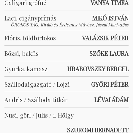
Caligari grófné
VANYA TÍMEA
Laci, cigányprímás
MIKÓ ISTVÁN
ÖRÖKÖS TAG, Kiváló és Érdemes Művész, Jászai Mari-díjas
Flóris, földbirtokos
VALÁZSIK PÉTER
Bözsi, bakfis
SZŐKE LAURA
Gyurka, kamasz
HRABOVSZKY BERCEL
Szállodaigazgató / Lojzi
GYŐRI PÉTER
Andris / Szálloda titkár
LÉVAI ÁDÁM
Nusi, görl / Julis / 1. Hölgy
SZUROMI BERNADETT