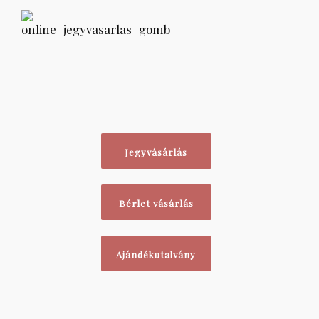
Jegyvásárlás
Bérlet vásárlás
Ajándékutalvány