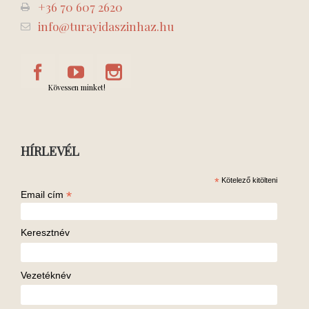
+36 70 607 2620
info@turayidaszinhaz.hu
Kövessen minket!
HÍRLEVÉL
*
Kötelező kitölteni
*
Email cím
Keresztnév
Vezetéknév