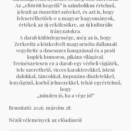
Az „eltörött hegedű” is szimbolikus értelmű,
jelenti az összetört szíveket, és azt is, hogy
felcserélhetőek-e a magyar hagyományok,
értékek az új erkölcsökre, az új kulturális
irányzatokra.
A darab különlegessége, még az is, hogy
Zerkovitz a közkedvelt magyarnóta dallamait
vegyítette a dzsesszes hangzással és a pesti
kuplék humoros, pikáns világával.
Természetesen ez a darab egy vérbeli vígjáték,
tele szerethető, vicces karakterekkel, isteni
dalokkal, táncokkal, impozáns díszletekkel,
lenyűgöző, korhű jelmezekkel, tehát egyértelmű,
hogy
„minden jó, ha a vége jó!”
Bemutató: 2026. március 28.
Nézői vélemények az előadásról