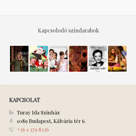
Kapcsolodó színdarabok
EGY
A
MÁGNÁS
PÁRIZSI
ÉGBEN
PANKA
RÉGVOLT
Mikulás
MISKA
ÉJSZAKÁK
MARADT
ÉS A
KARÁCSONY
manói
REPÜLŐ
MUMUS
KAPCSOLAT
Turay Ida Színház
1089 Budapest, Kálvária tér 6.
+36 1 379 8236