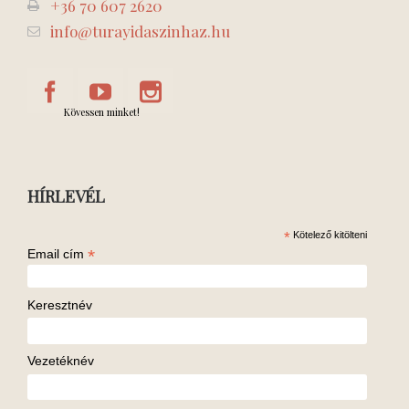
+36 70 607 2620
info@turayidaszinhaz.hu
Kövessen minket!
HÍRLEVÉL
*
Kötelező kitölteni
*
Email cím
Keresztnév
Vezetéknév