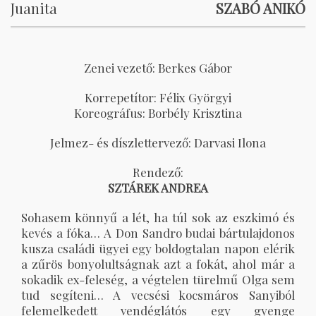
Juanita
SZABÓ ANIKÓ
Zenei vezető: Berkes Gábor
Korrepetítor: Félix Györgyi
Koreográfus: Borbély Krisztina
Jelmez- és díszlettervező: Darvasi Ilona
Rendező:
SZTÁREK ANDREA
Sohasem könnyű a lét, ha túl sok az eszkimó és
kevés a fóka… A Don Sandro budai bártulajdonos
kusza családi ügyei egy boldogtalan napon elérik
a zűrös bonyolultságnak azt a fokát, ahol már a
sokadik ex-feleség, a végtelen türelmű Olga sem
tud segíteni… A vecsési kocsmáros Sanyiból
felemelkedett vendéglátós egy gyenge