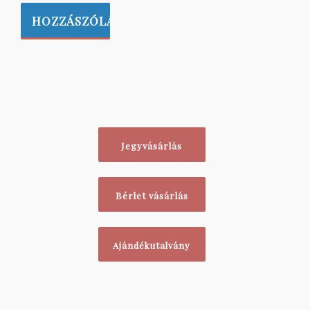
Jegyvásárlás
Bérlet vásárlás
Ajándékutalvány