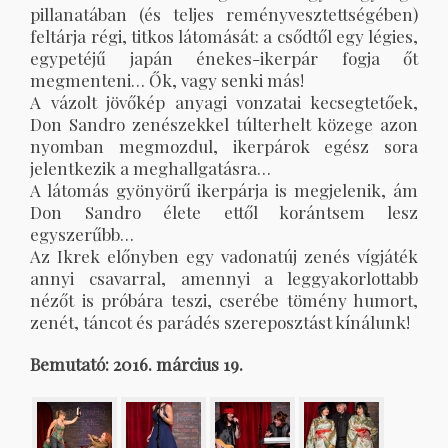
pillanatában (és teljes reményvesztettségében)
feltárja régi, titkos látomását: a csődtől egy légies,
egypetéjű japán énekes-ikerpár fogja őt
megmenteni… Ők, vagy senki más!
A vázolt jövőkép anyagi vonzatai kecsegtetőek,
Don Sandro zenészekkel túlterhelt közege azon
nyomban megmozdul, ikerpárok egész sora
jelentkezik a meghallgatásra…
A látomás gyönyörű ikerpárja is megjelenik, ám
Don Sandro élete ettől korántsem lesz
egyszerűbb…
Az Ikrek előnyben egy vadonatúj zenés vígjáték
annyi csavarral, amennyi a leggyakorlottabb
nézőt is próbára teszi, cserébe tömény humort,
zenét, táncot és parádés szereposztást kínálunk!
Bemutató: 2016. március 19.