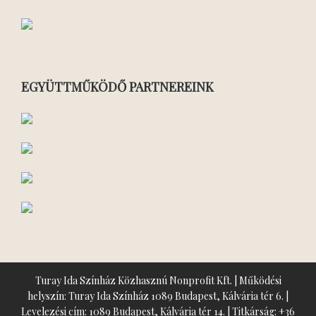
EGYÜTTMŰKÖDŐ PARTNEREINK
Turay Ida Színház Közhasznú Nonprofit Kft. | Működési
helyszín: Turay Ida Színház 1089 Budapest, Kálvária tér 6. |
Levelezési cím: 1089 Budapest, Kálvária tér 14. | Titkárság:
+36