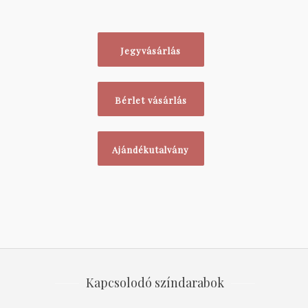
Jegyvásárlás
Bérlet vásárlás
Ajándékutalvány
Kapcsolodó színdarabok