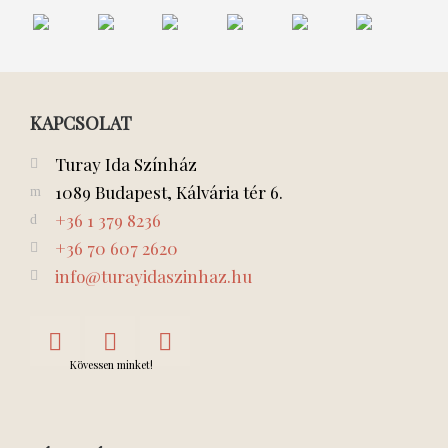
Egy
Szerelem
Bob
A
Ólomkatona
Veri az
szerethető
herceg
csodálatos
ördög
nő
Radazána
a
feleségét
KAPCSOLAT
Turay Ida Színház
1089 Budapest, Kálvária tér 6.
+36 1 379 8236
+36 70 607 2620
info@turayidaszinhaz.hu
Kövessen minket!