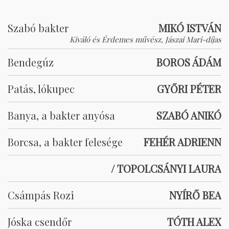
Szabó bakter
MIKÓ ISTVÁN
Kiváló és Érdemes művész, Jászai Mari-díjas
Bendegúz
BOROS ÁDÁM
Patás, lókupec
GYŐRI PÉTER
Banya, a bakter anyósa
SZABÓ ANIKÓ
Borcsa, a bakter felesége
FEHÉR ADRIENN
/ TOPOLCSÁNYI LAURA
Csámpás Rozi
NYÍRŐ BEA
Jóska csendőr
TÓTH ALEX