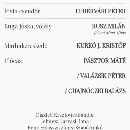
Pista csendőr
FEHÉRVÁRI PÉTER
Buga Jóska, vőfély
RUSZ MILÁN
Jászai Mari-díjas
Marhakereskedő
KURKÓ J. KRISTÓF
Piócás
PÁSZTOR MÁTÉ
/ VALÁZSIK PÉTER
/ CHAJNÓCZKI BALÁZS
Díszlet: Krsztovics Sándor
Jelmez: Darvasi Ilona
Rendezőasszisztens: Szabó Anikó