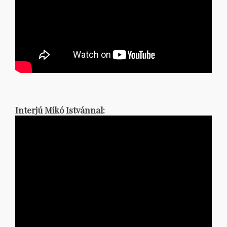
Interjú Mikó Istvánnal: