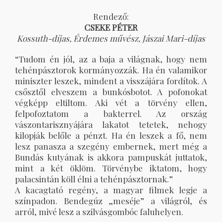
Rendező:
CSEKE PÉTER
Kossuth-díjas, Érdemes művész, Jászai Mari-díjas
“Tudom én jól, az a baja a világnak, hogy nem
tehénpásztorok kormányozzák. Ha én valamikor
miniszter leszek, mindent a visszájára fordítok. A
csősztől elveszem a bunkósbotot. A pofonokat
végképp eltiltom. Aki vét a törvény ellen,
felpofoztatom a bakterrel. Az ország
vászontarisznyájára lakatot tetetek, nehogy
kilopják belőle a pénzt. Ha én leszek a fő, nem
lesz panasza a szegény embernek, mert még a
Bundás kutyának is akkora pampuskát juttatok,
mint a két öklöm. Törvénybe iktatom, hogy
palacsintán köll élni a tehénpásztornak.”
A kacagtató regény, a magyar filmek legje a
színpadon. Bendegúz „meséje” a világról, és
arról, mivé lesz a szilvásgombóc faluhelyen.