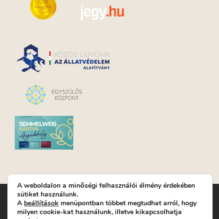
A weboldalon a minőségi felhasználói élmény érdekében
sütiket használunk.
Turay Ida Színház Közhasznú Nonprofit Kft. | Működési
A
beállítások
menüpontban többet megtudhat arról, hogy
helyszín: Turay Ida Színház 1089 Budapest, Kálvária tér 6. |
milyen cookie-kat használunk, illetve kikapcsolhatja
Levelezési cím: 1089 Budapest, Kálvária tér 14. | Titkárság:
+36