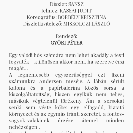
Díszlet: SANSZ
Jelmez: KASSAI JUDIT
Koreográfus: BORBÉLY KRISZTINA
Díszletkivitelező: MISKOLCZI LÁSZLÓ
Rendező:
GYŐRI PÉTER
Egy valódi hős számára nem lehet akadály a testi
fogyaték – különösen akkor nem, ha szeretve érzi
magát…
A legnemesebb egyszerűséggel ezt üzeni
számunkra Andersen meséje. A lábán sérült
katona és a papírbalerina közös sorsa a
kiszolgáltatottság, hiszen egyikük nem teljes,
másikuk végtelenül törékeny. Ám a sorsokat
senki sem véste kőbe: egy elfogadó, biztató
környezet és az egymás iránti szeretet, a fontos-
vagyok-valakinek érzése átemel minden
nehézségen…