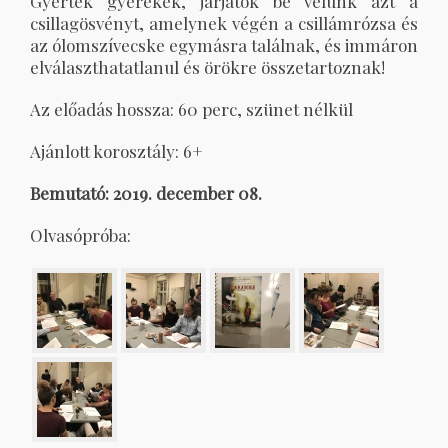
Gyertek gyerekek, járjátok be velünk azt a
csillagösvényt, amelynek végén a csillámrózsa és
az ólomszívecske egymásra találnak, és immáron
elválaszthatatlanul és örökre összetartoznak!
Az előadás hossza: 60 perc, szünet nélkül
Ajánlott korosztály: 6+
Bemutató: 2019. december 08.
Olvasópróba: