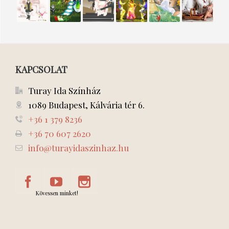
kisködmön
Kata
Swing
szivar,
csodálatos
szerethető
kalandjai
avagy a
szerelem…
Radazána
nő
tánc az
életünk
KAPCSOLAT
Turay Ida Színház
1089 Budapest, Kálvária tér 6.
+36 1 379 8236
+36 70 607 2620
info@turayidaszinhaz.hu
Kövessen minket!