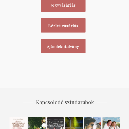
Jegyvásárlás
Bérlet vásárlás
Ajándékutalvány
Kapcsolodó színdarabok
Kincskereső
Kukac
Girls –
Salsa,
A
Egy