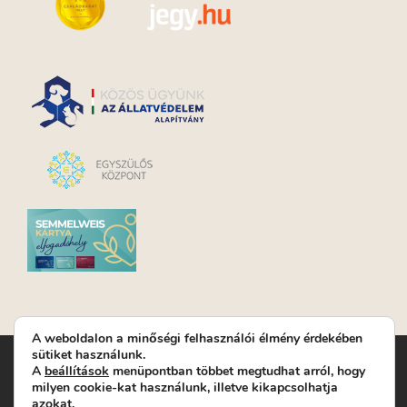
A weboldalon a minőségi felhasználói élmény érdekében
sütiket használunk.
Turay Ida Színház Közhasznú Nonprofit Kft. | Működési
A
beállítások
menüpontban többet megtudhat arról, hogy
helyszín: Turay Ida Színház 1089 Budapest, Kálvária tér 6. |
milyen cookie-kat használunk, illetve kikapcsolhatja
Levelezési cím: 1089 Budapest, Kálvária tér 14. | Titkárság:
+36
azokat.