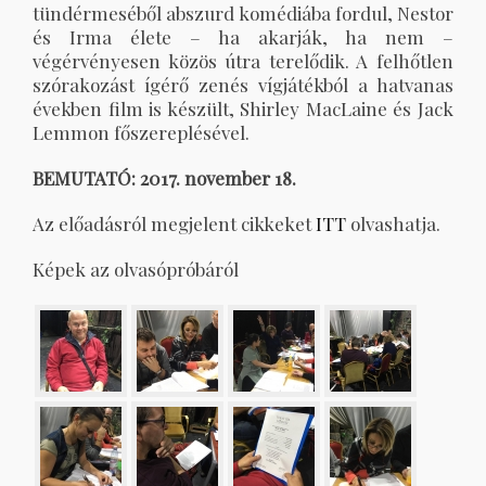
tündérmeséből abszurd komédiába fordul, Nestor
és Irma élete – ha akarják, ha nem –
végérvényesen közös útra terelődik. A felhőtlen
szórakozást ígérő zenés vígjátékból a hatvanas
években film is készült, Shirley MacLaine és Jack
Lemmon főszereplésével.
BEMUTATÓ: 2017. november 18.
Az előadásról megjelent cikkeket
ITT
olvashatja.
Képek az olvasópróbáról