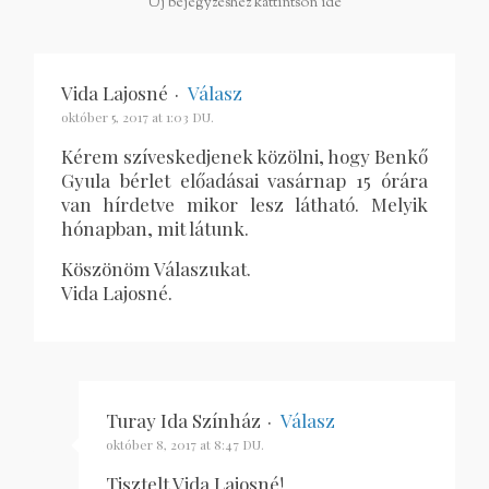
Új bejegyzéshez kattintson ide
Vida Lajosné
·
Válasz
október 5, 2017 at 1:03 DU.
Kérem szíveskedjenek közölni, hogy Benkő
Gyula bérlet előadásai vasárnap 15 órára
van hírdetve mikor lesz látható. Melyik
hónapban, mit látunk.
Köszönöm Válaszukat.
Vida Lajosné.
Turay Ida Színház
·
Válasz
október 8, 2017 at 8:47 DU.
Tisztelt Vida Lajosné!