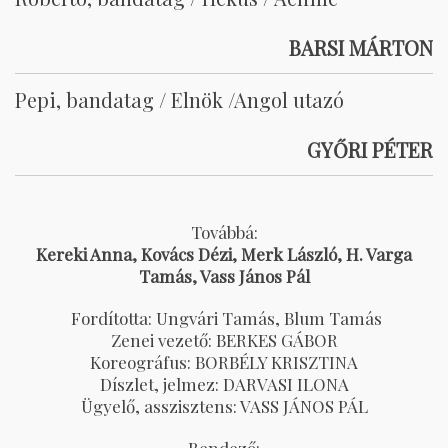
BARSI MÁRTON
Pepi, bandatag / Elnök /Angol utazó
GYŐRI PÉTER
Továbbá:
Kereki Anna, Kovács Dézi, Merk László, H. Varga
Tamás, Vass János Pál
Fordította: Ungvári Tamás, Blum Tamás
Zenei vezető: BERKES GÁBOR
Koreográfus: BORBÉLY KRISZTINA
Díszlet, jelmez: DARVASI ILONA
Ügyelő, asszisztens: VASS JÁNOS PÁL
Rendező: