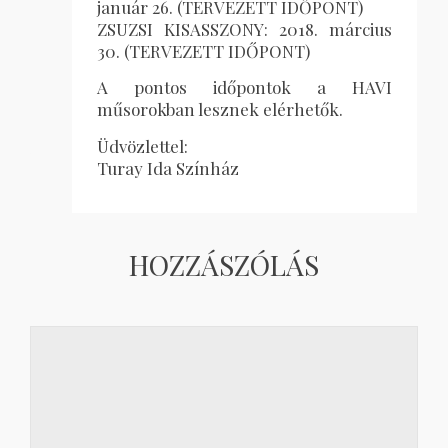
január 26. (TERVEZETT IDŐPONT)
ZSUZSI KISASSZONY: 2018. március
30. (TERVEZETT IDŐPONT)
A pontos időpontok a HAVI
műsorokban lesznek elérhetők.
Üdvözlettel:
Turay Ida Színház
HOZZÁSZÓLÁS