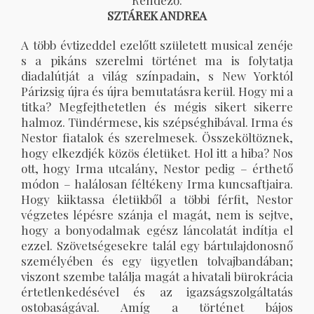
SZTÁREK ANDREA
A több évtizeddel ezelőtt született musical zenéje
s a pikáns szerelmi történet ma is folytatja
diadalútját a világ színpadain, s New Yorktól
Párizsig újra és újra bemutatásra kerül. Hogy mi a
titka? Megfejthetetlen és mégis sikert sikerre
halmoz. Tündérmese, kis szépséghibával. Irma és
Nestor fiatalok és szerelmesek. Összeköltöznek,
hogy elkezdjék közös életüket. Hol itt a hiba? Nos
ott, hogy Irma utcalány, Nestor pedig – érthető
módon – halálosan féltékeny Irma kuncsaftjaira.
Hogy kiiktassa életükből a többi férfit, Nestor
végzetes lépésre szánja el magát, nem is sejtve,
hogy a bonyodalmak egész láncolatát indítja el
ezzel. Szövetségesekre talál egy bártulajdonosnő
személyében és egy ügyetlen tolvajbandában;
viszont szembe találja magát a hivatali bürokrácia
értetlenkedésével és az igazságszolgáltatás
ostobaságával. Amíg a történet bájos