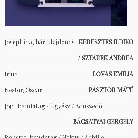
Josephina, bártulajdonos
KERESZTES ILDIKÓ
/ SZTÁREK ANDREA
Irma
LOVAS EMÍLIA
Nestor, Oscar
PÁSZTOR MÁTÉ
Jojo, bandatag / Ügyész / Adószedő
BÁCSATYAI GERGELY
Roberto, bandatag / Hekus / Achille