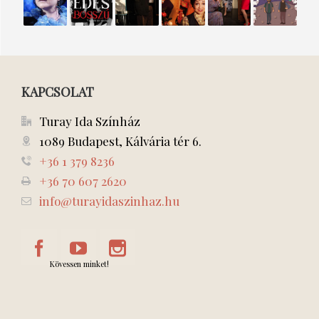
SÖTÉTBEN
bosszú
vagyok
a
Betlehemb
LÁTÓ
spájzban
TÜNDÉR
KAPCSOLAT
Turay Ida Színház
1089 Budapest, Kálvária tér 6.
+36 1 379 8236
+36 70 607 2620
info@turayidaszinhaz.hu
Kövessen minket!