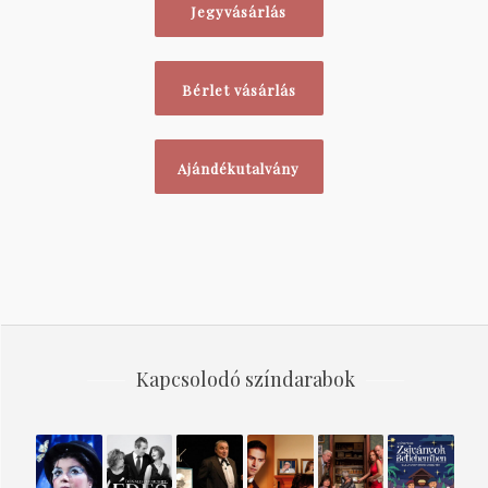
Jegyvásárlás
Bérlet vásárlás
Ajándékutalvány
Kapcsolodó színdarabok
A
Édes
Svejk
Janika
Szellem
Zsiványok