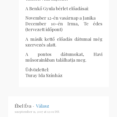
A Benkő Gyula bérlet előadásai:
November 12-én vasárnap a Janika
December 10-én Irma, Te édes
(tervezett időpont)
A másik kettő előadás dátumai még
szervezés alatt.
A pontos dátumokat, Havi
műsorainkban találhatja meg.
Üdvözlettel:
Turay Ida Színház
Ébel Éva
·
Válasz
szeptember 11, 2017 at 12:01 DU.