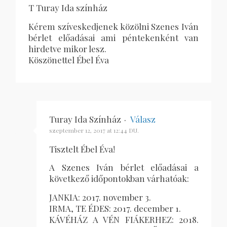
T Turay Ida színház
Kérem szíveskedjenek közölni Szenes Iván
bérlet előadásai ami péntekenként van
hirdetve mikor lesz.
Köszönettel Ébel Éva
Turay Ida Színház
·
Válasz
szeptember 12, 2017 at 12:44 DU.
Tisztelt Ébel Éva!
A Szenes Iván bérlet előadásai a
következő időpontokban várhatóak:
JANKIA: 2017. november 3.
IRMA, TE ÉDES: 2017. december 1.
KÁVÉHÁZ A VÉN FIÁKERHEZ: 2018.