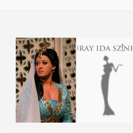
GÜL BABA
NŐK, ÁLMOK, SORSO