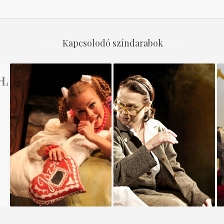
Kapcsolodó színdarabok
K
A RÁTÓTI CSIKÓTOJÁS
CSILLAGOK KÖZÖTT