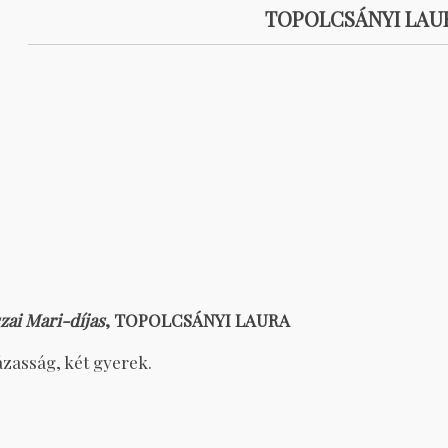
TOPOLCSÁNYI LAU
szai Mari-díjas
, TOPOLCSÁNYI LAURA
zasság, két gyerek.