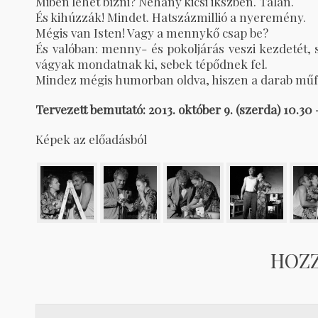
Miben lehet bízni? Néhány kicsi ikszben. Talán.
És kihúzzák! Mindet. Hatszázmillió a nyeremény.
Mégis van Isten! Vagy a mennykő csap be?
És valóban: menny- és pokoljárás veszi kezdetét,
vágyak mondatnak ki, sebek tépődnek fel.
Mindez mégis humorban oldva, hiszen a darab műf
Tervezett bemutató: 2013. október 9. (szerda) 10.30
Képek az előadásból
HOZ