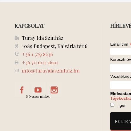
KAPCSOLAT
HÍRLEV
Turay Ida Színház
Email cím
1089 Budapest, Kálvária tér 6.
+36 1 379 8236
Keresztnév
+36 70 607 2620
info@turayidaszinhaz.hu
Vezetékné
Elolvasta
Kövessen minket!
Tájékoztat
Igen