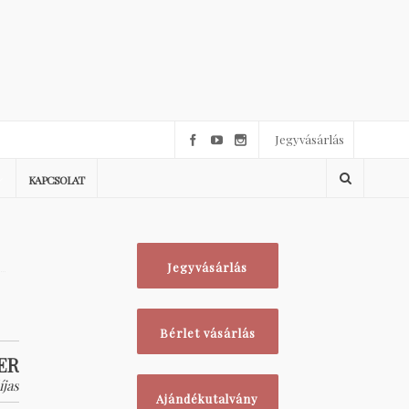
Jegyvásárlás
KAPCSOLAT
Jegyvásárlás
Bérlet vásárlás
ER
íjas
Ajándékutalvány