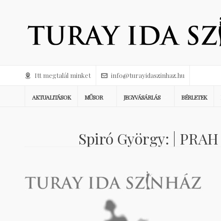
Itt megtalál minket
info@turayidaszinhaz.hu
AKTUALITÁSOK
MŰSOR
JEGYVÁSÁRLÁS
BÉRLETEK
Spiró György: | PRAH