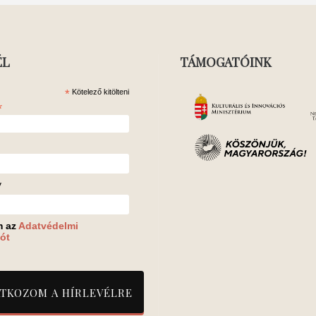
ÉL
TÁMOGATÓINK
*
Kötelező kitölteni
*
v
m az
Adatvédelmi
ót