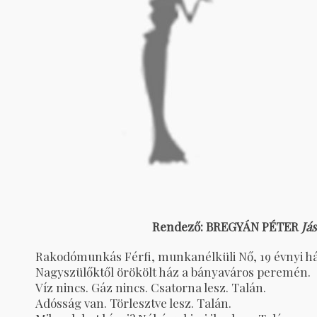
Rendező: BREGYÁN PÉTER
Já
Rakodómunkás Férfi, munkanélküli Nő, 19 évnyi há
Nagyszülőktől örökölt ház a bányaváros peremén.
Víz nincs. Gáz nincs. Csatorna lesz. Talán.
Adósság van. Törlesztve lesz. Talán.