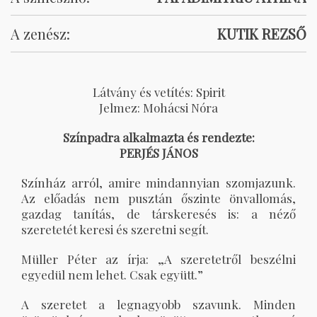
A zenész:
KUTIK REZSŐ
Látvány és vetítés: Spirit
Jelmez: Mohácsi Nóra
Színpadra alkalmazta és rendezte:
PERJÉS JÁNOS
Színház arról, amire mindannyian szomjazunk.
Az előadás nem pusztán őszinte önvallomás,
gazdag tanítás, de társkeresés is: a néző
szeretetét keresi és szeretni segít.
Müller Péter az írja: „A szeretetről beszélni
egyedül nem lehet. Csak együtt.”
A szeretet a legnagyobb szavunk. Minden