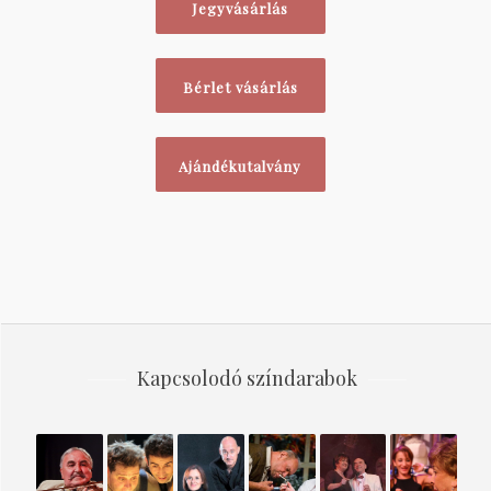
Jegyvásárlás
Bérlet vásárlás
Ajándékutalvány
Kapcsolodó színdarabok
CIGÁNYPRÍMÁS
TOM
A
Elveszett
„Minket
Hajmeresz
SAWYER
KARNEVÁL
Paradicsom
nem