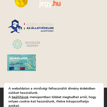
A weboldalon a minőségi felhasználói élmény érdekében
sütiket használunk.
Turay Ida Színház Közhasznú Nonprofit Kft. | Működési
A
beállítások
menüpontban többet megtudhat arról, hogy
helyszín: Turay Ida Színház 1089 Budapest, Kálvária tér 6. |
milyen cookie-kat használunk, illetve kikapcsolhatja
Levelezési cím: 1089 Budapest, Kálvária tér 14. | Titkárság:
+36
azokat.