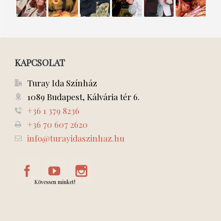
KALANDJAI
VÉGE
lehet
elfelejteni”
KAPCSOLAT
Turay Ida Színház
1089 Budapest, Kálvária tér 6.
+36 1 379 8236
+36 70 607 2620
info@turayidaszinhaz.hu
Kövessen minket!