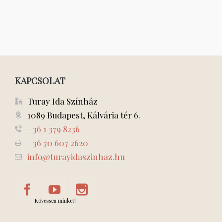
KAPCSOLAT
Turay Ida Színház
1089 Budapest, Kálvária tér 6.
+36 1 379 8236
+36 70 607 2620
info@turayidaszinhaz.hu
Kövessen minket!