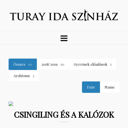
Összes
10
2018/2019
10
Gyermek előadások
1
Archívum
2
Date
Name
CSINGILING ÉS A KALÓZOK