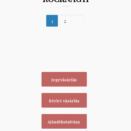
1
2
Jegyvásárlás
Bérlet vásárlás
Ajándékutalvány