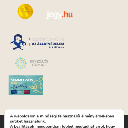
A weboldalon a minőségi felhasználói élmény érdekében
sütiket használunk.
Turay Ida Színház Közhasznú Nonprofit Kft. | Működési
A
beállítások
menüpontban többet megtudhat arról, hogy