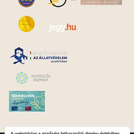
A weboldalon a minőségi felhasználói élmény érdekében