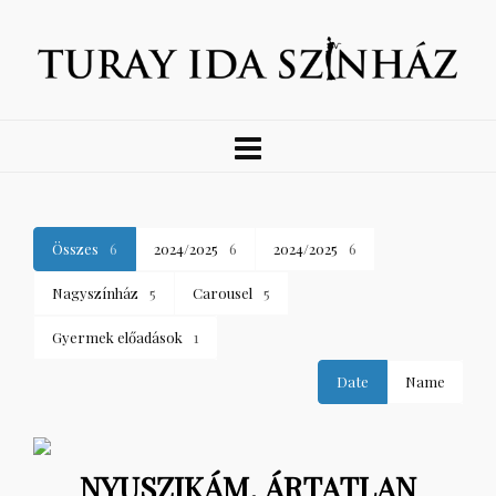
Összes
6
2024/2025
6
2024/2025
6
Nagyszínház
5
Carousel
5
Gyermek előadások
1
Date
Name
NYUSZIKÁM, ÁRTATLAN