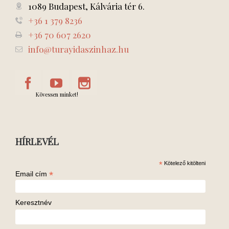
1089 Budapest, Kálvária tér 6.
+36 1 379 8236
+36 70 607 2620
info@turayidaszinhaz.hu
Kövessen minket!
HÍRLEVÉL
*
Kötelező kitölteni
*
Email cím
Keresztnév