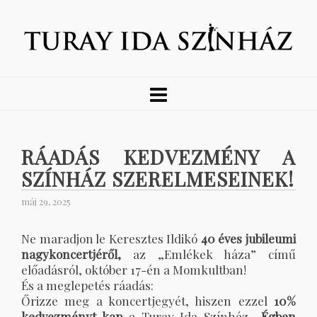
RÁADÁS KEDVEZMÉNY A
SZÍNHÁZ SZERELMESEINEK!
máj 29, 2025
Ne maradjon le Keresztes Ildikó
40 éves jubileumi
nagykoncertjéről,
az „Emlékek háza” című
előadásról, október 17-én a Momkultban!
És a meglepetés ráadás:
Őrizze meg a koncertjegyét, hiszen ezzel
10%
kedvezményt kap
a Turay Ida Színház
„Égben