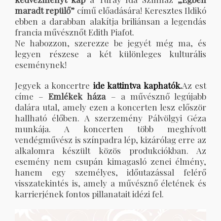
maradt repülő”
című előadására! Keresztes Ildikó
ebben a darabban alakítja briliánsan a legendás
francia művésznőt Edith Piafot.
Ne habozzon, szerezze be jegyét még ma, és
legyen részese a két különleges kulturális
eseménynek!
Jegyek a koncertre
ide kattintva kaphatók.
Az est
címe –
Emlékek háza
– a művésznő legújabb
dalára utal, amely ezen a koncerten lesz először
hallható élőben. A szerzemény Pálvölgyi Géza
munkája. A koncerten több meghívott
vendégművész is színpadra lép, kizárólag erre az
alkalomra készült közös produkciókban. Az
esemény nem csupán kimagasló zenei élmény,
hanem egy személyes, időutazással felérő
visszatekintés is, amely a művésznő életének és
karrierjének fontos pillanatait idézi fel.