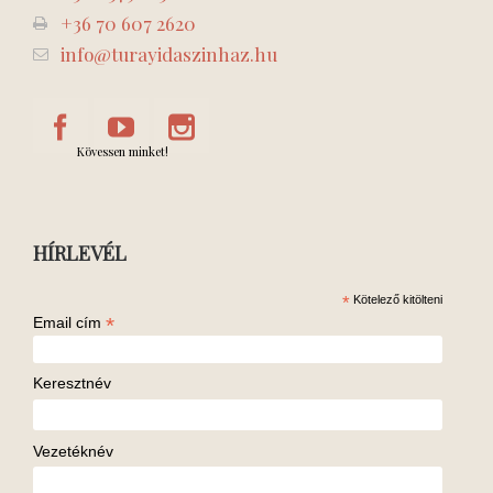
+36 70 607 2620
info@turayidaszinhaz.hu
Kövessen minket!
HÍRLEVÉL
*
Kötelező kitölteni
*
Email cím
Keresztnév
Vezetéknév