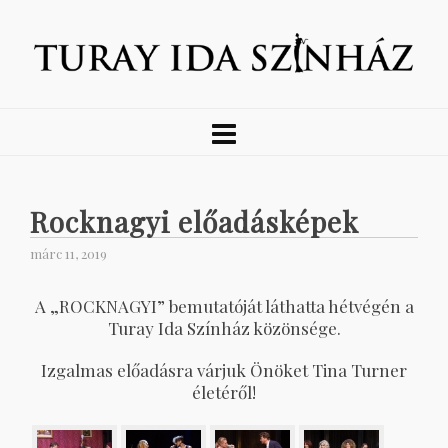
Rocknagyi előadásképek
márc 11, 2019
A „ROCKNAGYI” bemutatóját láthatta hétvégén a
Turay Ida Színház közönsége.
Izgalmas előadásra várjuk Önöket Tina Turner
életéről!