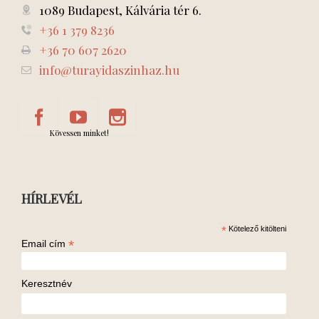
1089 Budapest, Kálvária tér 6.
+36 1 379 8236
+36 70 607 2620
info@turayidaszinhaz.hu
Kövessen minket!
HÍRLEVÉL
*
Kötelező kitölteni
*
Email cím
Keresztnév