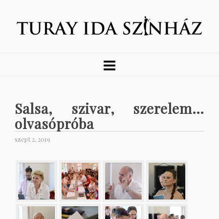
Salsa, szivar, szerelem…
olvasópróba
szept 2, 2019