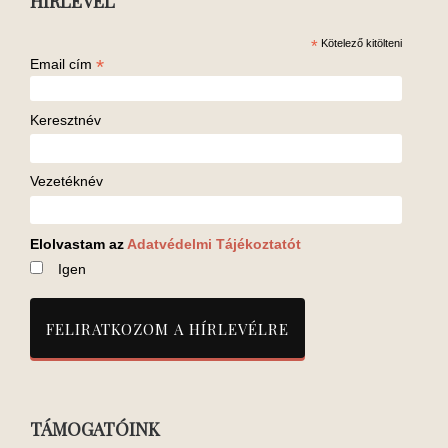
HÍRLEVÉL
*
Kötelező kitölteni
*
Email cím
Keresztnév
Vezetéknév
Elolvastam az
Adatvédelmi Tájékoztatót
Igen
TÁMOGATÓINK