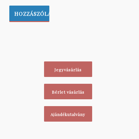
Jegyvásárlás
Bérlet vásárlás
Ajándékutalvány