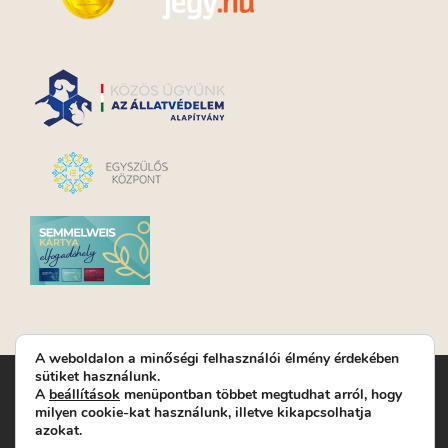
A weboldalon a minőségi felhasználói élmény érdekében
sütiket használunk.
Turay Ida Színház Közhasznú Nonprofit Kft. | Működési
A
beállítások
menüpontban többet megtudhat arról, hogy
helyszín: Turay Ida Színház 1089 Budapest, Kálvária tér 6. |
milyen cookie-kat használunk, illetve kikapcsolhatja
Levelezési cím: 1089 Budapest, Kálvária tér 14. | Titkárság:
+36
azokat.
(1) 611 9225
|
Nyeremenyjáték szabályzat
|