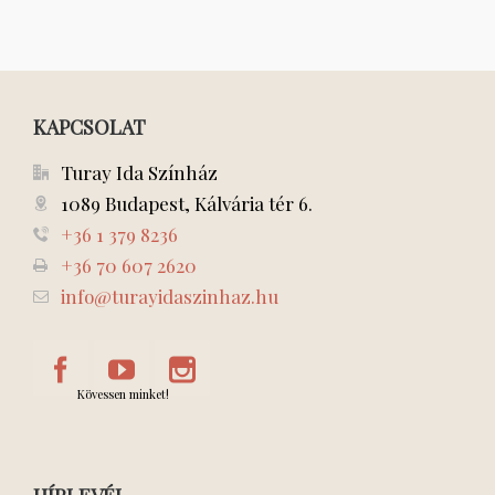
KAPCSOLAT
Turay Ida Színház
1089 Budapest, Kálvária tér 6.
+36 1 379 8236
+36 70 607 2620
info@turayidaszinhaz.hu
Kövessen minket!