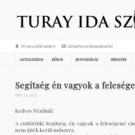
Itt megtalál minket
info@turayidaszinhaz.hu
AKTUALITÁSOK
MŰSOR
JEGYVÁSÁRLÁS
BÉRLETEK
Segítség én vagyok a feleség
febr 23, 2022
Kedves Nézőink!
A csütörtöki Segítség, én vagyok a feleségem! c
nem játék kerül műsorra.