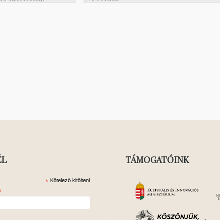
ÉL
TÁMOGATÓINK
*
Kötelező kitölteni
*