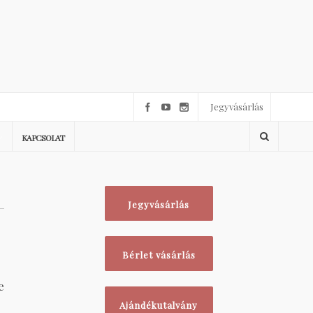
Jegyvásárlás
KAPCSOLAT
Jegyvásárlás
Bérlet vásárlás
e
Ajándékutalvány