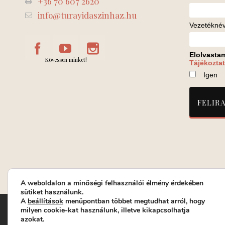
+36 70 607 2620
info@turayidaszinhaz.hu
Vezetékné
Elolvasta
Kövessen minket!
Tájékoztat
Igen
A weboldalon a minőségi felhasználói élmény érdekében
sütiket használunk.
A
beállítások
menüpontban többet megtudhat arról, hogy
Turay Ida Színház Közhasznú Nonprofit Kft. | Működési helys
milyen cookie-kat használunk, illetve kikapcsolhatja
azokat.