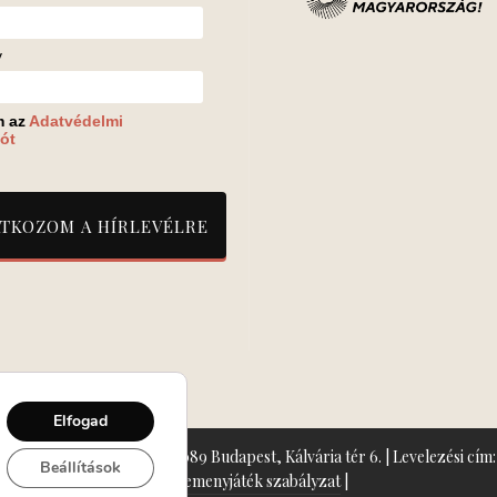
v
m az
Adatvédelmi
ót
Elfogad
zín: Turay Ida Színház 1089 Budapest, Kálvária tér 6. | Levelezési cím: 
Beállítások
Nyeremenyjáték szabályzat
|