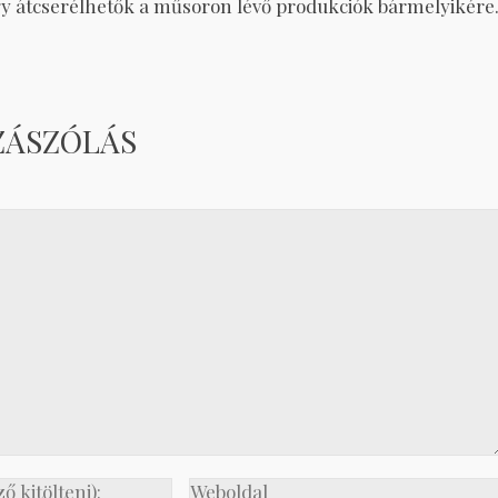
agy átcserélhetők a műsoron lévő produkciók bármelyikére
ZÁSZÓLÁS