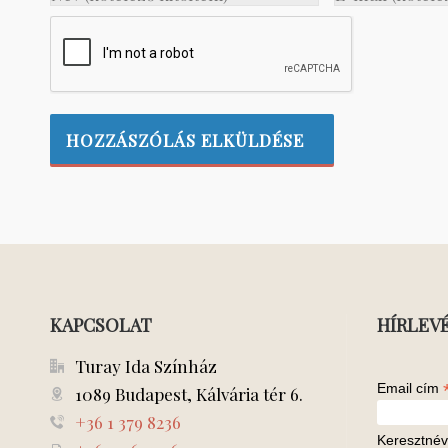
KAPCSOLAT
HÍRLEV
Turay Ida Színház
Email cím
1089 Budapest, Kálvária tér 6.
+36 1 379 8236
Keresztnév