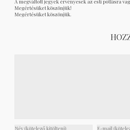
A megváltott jegyek érvényesek az esti pótlásra v
Megértésüket köszönjük!
Megértésüket köszönjük.
HOZ