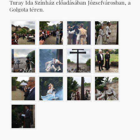
Turay Ida Színház előadásában Józsefvárosban, a
Golgota téren.