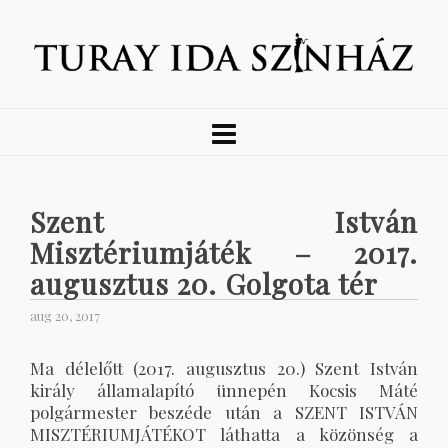
Szent István
Misztériumjáték – 2017.
augusztus 20. Golgota tér
aug 20, 2017
Ma délelőtt (2017. augusztus 20.) Szent István
király államalapító ünnepén Kocsis Máté
polgármester beszéde után a SZENT ISTVÁN
MISZTÉRIUMJÁTÉKOT láthatta a közönség a