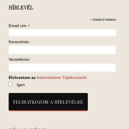
HÍRLEVÉL
*
Kötelező kitölteni
*
Email cím
Keresztnév
Vezetéknév
Elolvastam az
Adatvédelmi Tájékoztatót
Igen