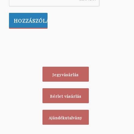
Jegyvásárlás
Bérlet vásárlás
Ajándékutalvány