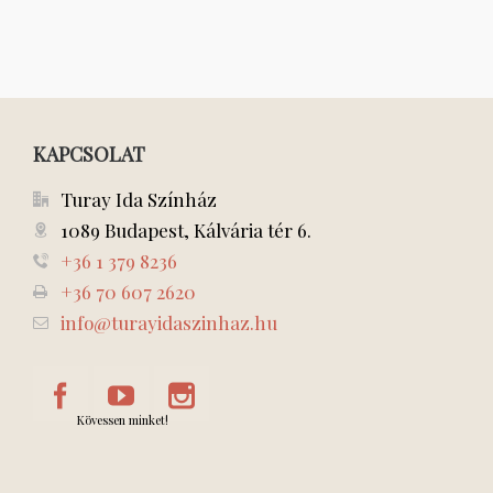
KAPCSOLAT
Turay Ida Színház
1089 Budapest, Kálvária tér 6.
+36 1 379 8236
+36 70 607 2620
info@turayidaszinhaz.hu
Kövessen minket!