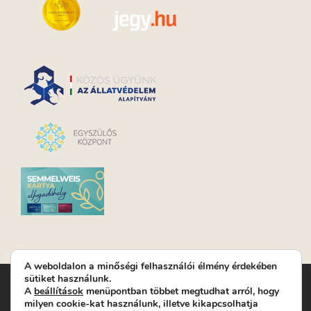
A weboldalon a minőségi felhasználói élmény érdekében
sütiket használunk.
Turay Ida Színház Közhasznú Nonprofit Kft. | Működési
A
beállítások
menüpontban többet megtudhat arról, hogy
helyszín: Turay Ida Színház 1089 Budapest, Kálvária tér 6. |
milyen cookie-kat használunk, illetve kikapcsolhatja