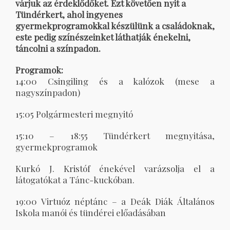
várjuk az érdeklődőket. Ezt követően nyit a
Tündérkert, ahol ingyenes
gyermekprogramokkal készülünk a családoknak,
este pedig színészeinket láthatják énekelni,
táncolni a színpadon.
Programok:
14:00 Csingiling és a kalózok (mese a
nagyszínpadon)
15:05 Polgármesteri megnyitó
15:10 – 18:55 Tündérkert megnyitása,
gyermekprogramok
Kurkó J. Kristóf énekével varázsolja el a
látogatókat a Tánc-kuckóban.
19:00 Virtuóz néptánc – a Deák Diák Általános
Iskola manói és tündérei előadásában