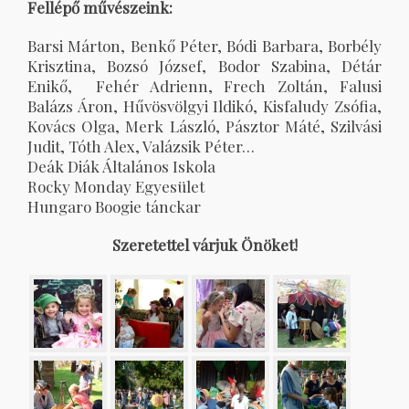
Fellépő művészeink:
Barsi Márton, Benkő Péter, Bódi Barbara, Borbély
Krisztina, Bozsó József, Bodor Szabina, Détár
Enikő, Fehér Adrienn, Frech Zoltán, Falusi
Balázs Áron, Hűvösvölgyi Ildikó, Kisfaludy Zsófia,
Kovács Olga, Merk László, Pásztor Máté, Szilvási
Judit, Tóth Alex, Valázsik Péter…
Deák Diák Általános Iskola
Rocky Monday Egyesület
Hungaro Boogie tánckar
Szeretettel várjuk Önöket!