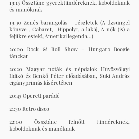
19:15 Össztánc gyerektündéreknek, koboldoknak
és manóknak
19:30 Zenés barangolás – részletek (A dzsungel
könyve , Cabaret, Hippolyt, a lakáj, A nők (is) a
fejükre estek!, Amerikai legenda…)
20:00 Rock & Roll Show – Hungaro Boogie
tánckar
20:20 Magyar nóták és népdalok Hűvösvölgyi
Ildikó és Benkő Péter előadásában, Suki András
cigányprímás kíséretében
20:45 Operett parádé
21:30 Retro disco
22:00 Össztánc felnőtt tündéreknek,
koboldoknak és manóknak