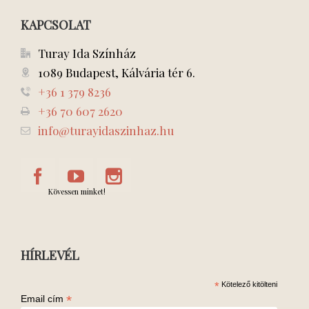
KAPCSOLAT
Turay Ida Színház
1089 Budapest, Kálvária tér 6.
+36 1 379 8236
+36 70 607 2620
info@turayidaszinhaz.hu
Kövessen minket!
HÍRLEVÉL
*
Kötelező kitölteni
*
Email cím