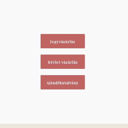
Jegyvásárlás
Bérlet vásárlás
Ajándékutalvány