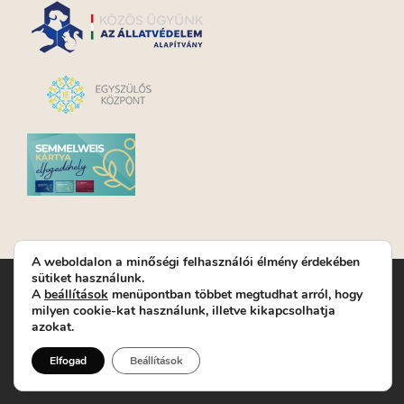
A weboldalon a minőségi felhasználói élmény érdekében
sütiket használunk.
Turay Ida Színház Közhasznú Nonprofit Kft. | Működési
A
beállítások
menüpontban többet megtudhat arról, hogy
helyszín: Turay Ida Színház 1089 Budapest, Kálvária tér 6. |
milyen cookie-kat használunk, illetve kikapcsolhatja
Levelezési cím: 1089 Budapest, Kálvária tér 14. | Titkárság:
+36
azokat.
(1) 611 9225
|
Nyeremenyjáték szabályzat
|
Jegyrendelés:
+36-70/607-2620
( Hétfő: zárva; Kedd-Péntek:
Elfogad
Beállítások
14-19, valamint előadások előtt 1 órával)