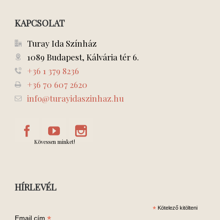
KAPCSOLAT
Turay Ida Színház
1089 Budapest, Kálvária tér 6.
+36 1 379 8236
+36 70 607 2620
info@turayidaszinhaz.hu
Kövessen minket!
HÍRLEVÉL
*
Kötelező kitölteni
*
Email cím