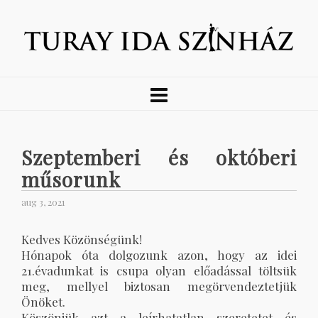
Szeptemberi és októberi
műsorunk
aug 3, 2021
Kedves Közönségünk!
Hónapok óta dolgozunk azon, hogy az idei
21.évadunkat is csupa olyan előadással töltsük
meg, mellyel biztosan megörvendeztetjük
Önöket.
Köszönjük azt a leírhatatlan szeretetet és