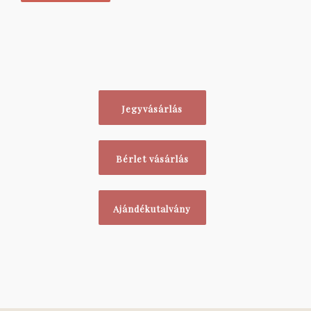
Jegyvásárlás
Bérlet vásárlás
Ajándékutalvány