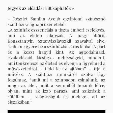
Jegyek az előadásra itt kaphatók »
– Részlet Samiha Ayoub egyiptomi színésznő
színházi világnapi üzenetéből:
„A színház esszenciája a tiszta emberi cselekvés,
ami az életen alapszik. A nagy úttörő,
Konsztantyin Sztanyiszlavszkij szavaival élve:
“soha ne gyere be a színházba sáros lábbal. A port
és a koszt hagyd kint. Az aggodalmaid,
civakodásaid, kicsinyes nehézségeid, mindent,
ami tönkreteszi az életed és elvonja a figyelmed a
művészetedről – tedd le az ajtóban” – írja a
művész. A színházi munkáról szólva úgy
fogalmaz, “amit mi a színpadon csinálunk, az
maga az élet, amit a semmiből hozunk létre,
olyan, mint az izzó parázs, ami szikrázik a
sötétben – világosságot és meleget ad az
éjszakában.”