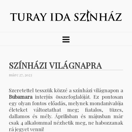
SZÍNHÁZI VILÁGNAPRA
márc 27, 2023
Szeretettel tesszük közzé a színházi világnapon a
Bubamara
interjús összefoglalóját. Ez pontosan
egy olyan fontos előadás, melynek mondanivalója
életeket változtathat meg; fiatalos, tüzes,
dallamos és mély. Áprilisban és májusban már
csak 4 alkalommal nézhetik meg, ne habozzanak
rá jegyet venni!