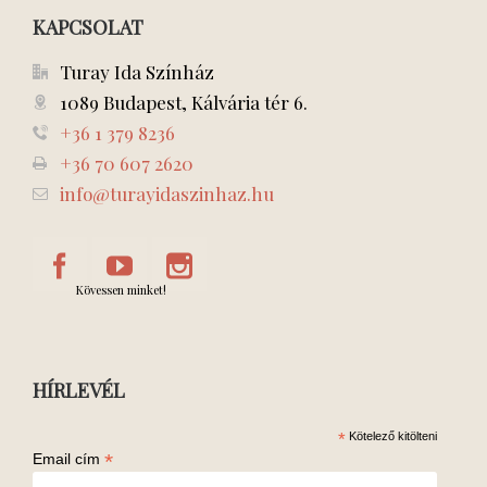
KAPCSOLAT
Turay Ida Színház
1089 Budapest, Kálvária tér 6.
+36 1 379 8236
+36 70 607 2620
info@turayidaszinhaz.hu
Kövessen minket!
HÍRLEVÉL
*
Kötelező kitölteni
*
Email cím