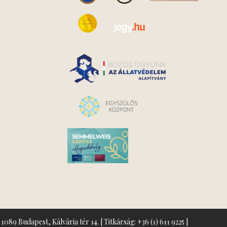
1089 Budapest, Kálvária tér 14. | Titkárság:
+36 (1) 611 9225
|