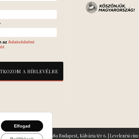
v
m az
Adatvédelmi
ót
Elfogad
zín: Turay Ida Színház 1089 Budapest, Kálvária tér 6. | Levelezési cím: 