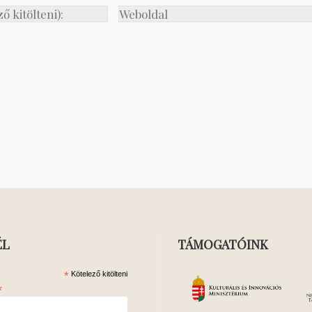
ÉL
TÁMOGATÓINK
*
Kötelező kitölteni
*