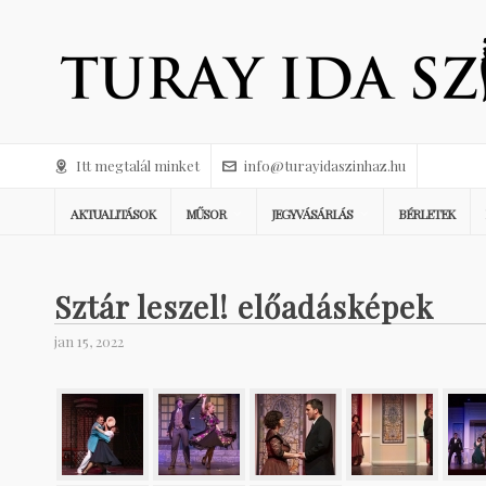
Itt megtalál minket
info@turayidaszinhaz.hu
AKTUALITÁSOK
MŰSOR
JEGYVÁSÁRLÁS
BÉRLETEK
Sztár leszel! előadásképek
jan 15, 2022