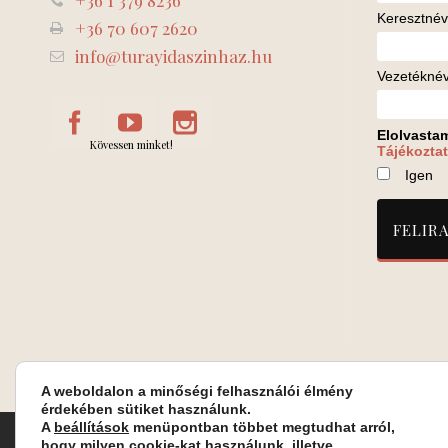
+36 1 379 8236
Keresztnév
+36 70 607 2620
info@turayidaszinhaz.hu
Vezetékné
Elolvasta
Kövessen minket!
Tájékoztat
Igen
A weboldalon a minőségi felhasználói élmény
érdekében sütiket használunk.
A
beállítások
menüpontban többet megtudhat arról,
Turay Ida Színház Közhasznú Nonprofit Kft. | Működési helys
hogy milyen cookie-kat használunk, illetve