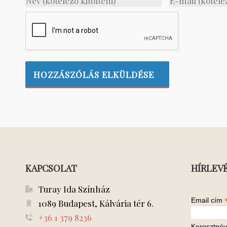
KAPCSOLAT
HÍRLEV
Turay Ida Színház
Email cím
1089 Budapest, Kálvária tér 6.
+36 1 379 8236
Keresztnév