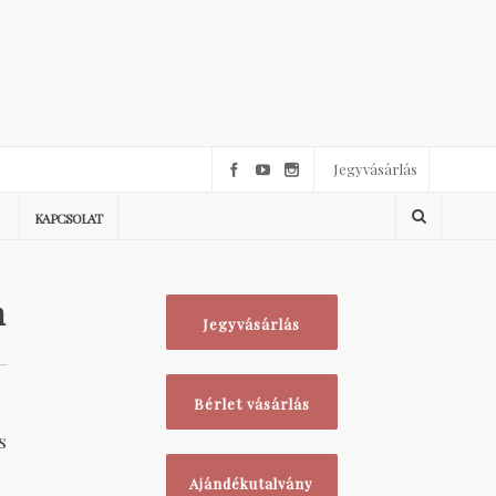
Jegyvásárlás
KAPCSOLAT
n
Jegyvásárlás
Bérlet vásárlás
s
Ajándékutalvány