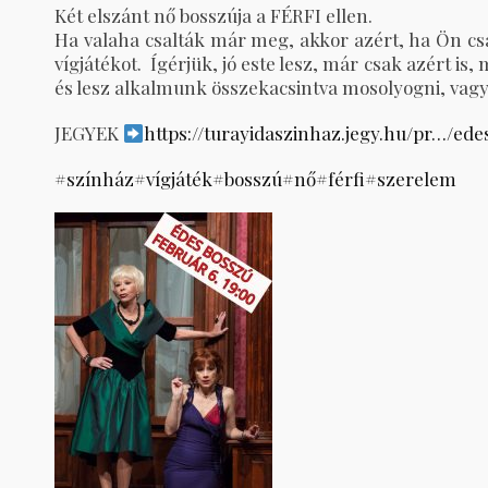
Két elszánt nő bosszúja a FÉRFI ellen.
Ha valaha csalták már meg, akkor azért, ha Ön cs
vígjátékot.
Ígérjük, jó este lesz, már csak azért i
és lesz alkalmunk összekacsintva mosolyogni, vag
JEGYEK
https://turayidaszinhaz.jegy.hu/pr…/ed
#
színház
#
vígjáték
#
bosszú
#
nő
#
férfi
#
szerelem