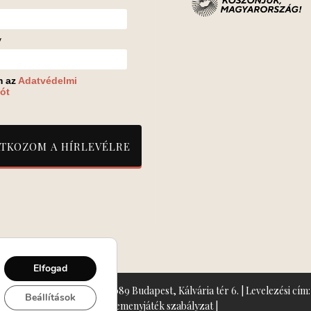
v
m az
Adatvédelmi
ót
Elfogad
zín: Turay Ida Színház 1089 Budapest, Kálvária tér 6. | Levelezési cím: 
Beállítások
Nyeremenyjáték szabályzat
|