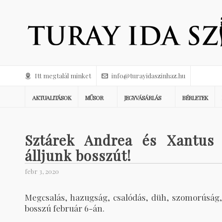
Itt megtalál minket
info@turayidaszinhaz.hu
AKTUALITÁSOK
MŰSOR
JEGYVÁSÁRLÁS
BÉRLETEK
Sztárek Andrea és Xantus B
álljunk bosszút!
febr 3, 2020
Megcsalás, hazugság, csalódás, düh, szomorúság,
bosszú február 6-án.