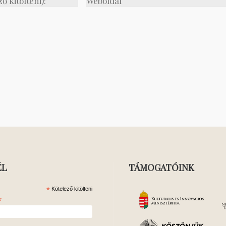
ÉL
TÁMOGATÓINK
*
Kötelező kitölteni
*