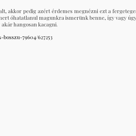
alt, akkor pedig azért érdemes megnézni ezt a fergetege
s, mert óhatatlanul magunkra ismerünk benne, így vagy úgy
y akár hangosan kacagni.
es-bosszu-79604/627253