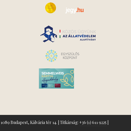
1089 Budapest, Kálvária tér 14. | Titkárság:
+36 (1) 611 9225
|