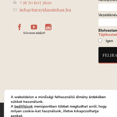
+36 70 607 2620
info@turayidaszinhaz.hu
Vezetékné
Elolvasta
Kövessen minket!
Tájékoztat
Igen
A weboldalon a minőségi felhasználói élmény érdekében
sütiket használunk.
A
beállítások
menüpontban többet megtudhat arról, hogy
Turay Ida Színház Közhasznú Nonprofit Kft. | Működési helys
milyen cookie-kat használunk, illetve kikapcsolhatja
azokat.