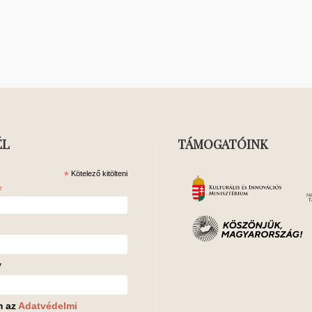
ÉL
TÁMOGATÓINK
*
Kötelező kitölteni
*
v
m az
Adatvédelmi