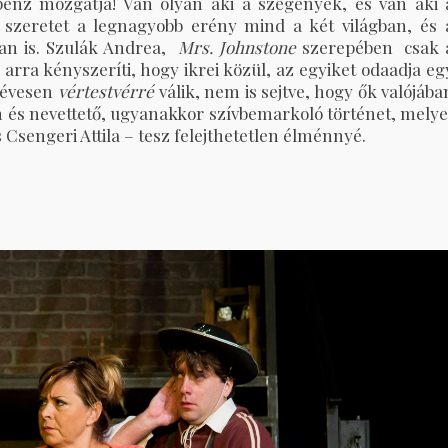
pénz mozgatja! Van olyan aki a szegények, és van aki 
i szeretet a legnagyobb erény mind a két világban, és 
an is. Szulák Andrea,
Mrs. Johnstone
szerepében csak 
 arra kényszeríti, hogy ikrei közül, az egyiket odaadja eg
7 évesen
vértestvérré
válik, nem is sejtve, hogy ők valójába
m és nevettető, ugyanakkor szívbemarkoló történet, melye
Csengeri Attila – tesz felejthetetlen élménnyé.