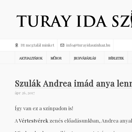
Itt megtalál minket
info@turayidaszinhaz.hu
AKTUALITÁSOK
MŰSOR
JEGYVÁSÁRLÁS
BÉRLETEK
Szulák Andrea imád anya lenn
ápr 26, 2017
Így van ez a színpadon is!
A
Vértestvérek
zenés előadásunkban, Andrea anyak