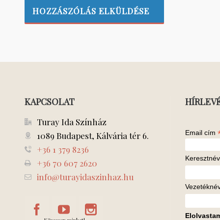
KAPCSOLAT
HÍRLEV
Turay Ida Színház
Email cím
1089 Budapest, Kálvária tér 6.
+36 1 379 8236
Keresztnév
+36 70 607 2620
info@turayidaszinhaz.hu
Vezetékné
Elolvasta