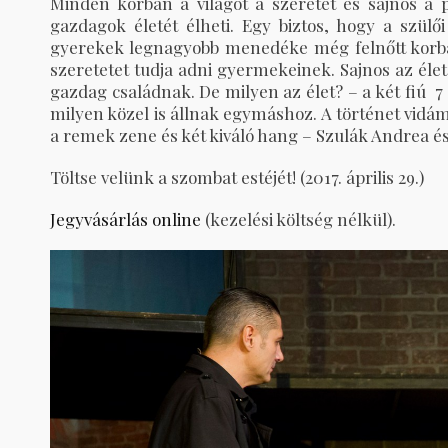
Minden korban a világot a szeretet és sajnos a 
gazdagok életét élheti. Egy biztos, hogy a szülő
gyerekek legnagyobb menedéke még felnőtt korb
szeretetet tudja adni gyermekeinek. Sajnos az élet
gazdag családnak. De milyen az élet? – a két fiú 
milyen közel is állnak egymáshoz. A történet vidá
a remek zene és két kiváló hang – Szulák Andrea és 
Töltse velünk a szombat estéjét! (2017. április 29.)
Jegyvásárlás online
(kezelési költség nélkül).