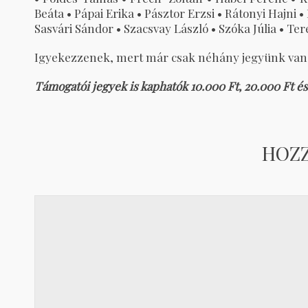
Beáta • Pápai Erika • Pásztor Erzsi • Rátonyi Hajni 
Sasvári Sándor • Szacsvay László • Szóka Júlia • Ter
Igyekezzenek, mert már csak néhány jegyünk van
Támogatói jegyek is kaphatók 10.000 Ft, 20.000 Ft é
HOZ