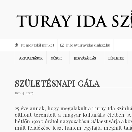
Itt megtalál minket
info@turayidaszinhaz.hu
AKTUALITÁSOK
MŰSOR
JEGYVÁSÁRLÁS
BÉRLETEK
SZÜLETÉSNAPI GÁLA
nov 4, 2025
25 éve annak, hogy megalakult a Turay Ida Színhá
otthont teremtett a magyar kulturális életben.
hétfőn 19:00 órától nagyszabású Gálaest várja a kö
múlt felidézése lesz, hanem egyfajta meghitt tal