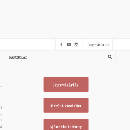
Jegyvásárlás
KAPCSOLAT
Jegyvásárlás
i
Bérlet vásárlás
,
a
a
Ajándékutalvány