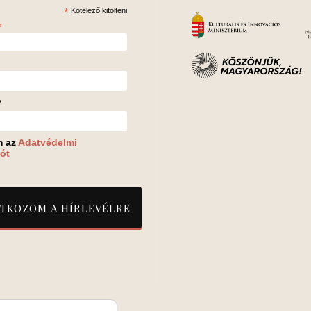
*
Kötelező kitölteni
*
v
m az
Adatvédelmi
ót