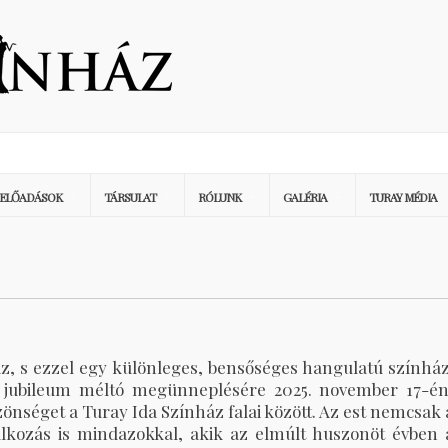
ELŐADÁSOK
TÁRSULAT
RÓLUNK
GALÉRIA
TURAY MÉDIA
z, s ezzel egy különleges, bensőséges hangulatú színház
 A jubileum méltó megünneplésére 2025. november 17-én
zönséget a Turay Ida Színház falai között. Az est nemcsak 
álkozás is mindazokkal, akik az elmúlt huszonöt évben 