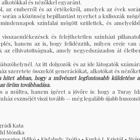
 alkotókkal és nézőkkel egyaránt.
l, az emberről és az értékekről, amelyek az évek sorá
 során a közönség bepillantást nyerhet a kulisszák mögé
mindennapok színfalai mögött születtek, és amelyekbő
 visszaemlékezések és felejthetetlen színházi pillanato
eplés, hanem az is, hogy felidézzük, milyen ereje van 
 az elhivatottságnak, amely negyedszázadon át életbe
játszóhelynél. Az itt dolgozók és az ide látogatók számár
ház szeretete összeköt generációkat, alkotókat és nézőket
a hitet abban, hogy a művészet legfontosabb küldetése a
 az öröm továbbadása.
s a múltra, hanem ígéret a jövőre is: hogy a Turay Id
nház eszméjét viszi tovább — még legalább újabb huszonö
grádi Kata
chl Mónika
esztes Ildikó • Kisfaludy Zsófia • Kurkó J. Kristóf • Nyír