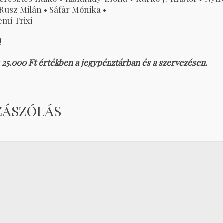
• Rusz Milán • Sáfár Mónika •
emi Trixi
!
s 25.000 Ft értékben a jegypénztárban és a szervezésen.
ZÁSZÓLÁS