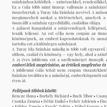
színházhoz kötődtek — színészekkel, rendezőkkel,
Ez a Gála több mint ünnep: vallomás a színházró
összeforrtak a Turay Ida Színház nevével. A műsor
megismerheti azokat a történeteket, amelyek a 
összeállt a színház egyedülálló, családias világa.
A gálaest hangulatát a sztárvendégek fellépései,
teszik teljessé. Az est célja nem csupán az ünn
közösségnek, az emberi kapcsolatoknak és annak
tartotta ezt a különleges színházat.
A Turay Ida Színház mindig is több volt egyszerű 
otthon, család és közösség — egy hely, ahol a szín
A 25 éves jubileum ezt a szellemiséget ünnepli:
emberi lélek megérintése, az értékek megőrzése és
A jubileumi Gála tehát nem csupán visszatekinté
Színház továbbra is a minőségi, emberközpontú szí
éven át.
Fellépnek többek között:
Bencze Ilona • Borbély Richárd • Buch Tibor • Cson
Csonka Zsuzsa • Détár Enikő • Fehér Adrienn • Fis
• Földes Tamás • Frech’ Zoltán • Hábel Ferenc • Ker