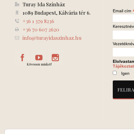
Turay Ida Színház
Email cím
1089 Budapest, Kálvária tér 6.
+36 1 379 8236
Keresztnév
+36 70 607 2620
info@turayidaszinhaz.hu
Vezetékné
Elolvasta
Kövessen minket!
Tájékoztat
Igen