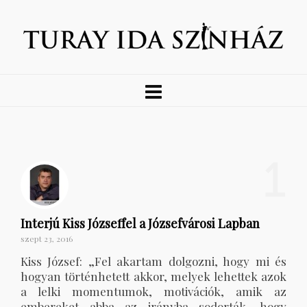
1
Interjú Kiss Józseffel a Józsefvárosi Lapban
szept 23, 2016
Kiss József: „Fel akartam dolgozni, hogy mi és
hogyan történhetett akkor, melyek lehettek azok
a lelki momentumok, motivációk, amik az
embereket abba az irányba sodorták, hogy