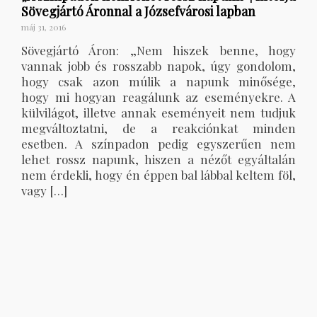
Sövegjártó Áronnal a Józsefvárosi lapban
máj 31, 2016
Sövegjártó Áron: „Nem hiszek benne, hogy
vannak jobb és rosszabb napok, úgy gondolom,
hogy csak azon múlik a napunk minősége,
hogy mi hogyan reagálunk az eseményekre. A
külvilágot, illetve annak eseményeit nem tudjuk
megváltoztatni, de a reakciónkat minden
esetben. A színpadon pedig egyszerűen nem
lehet rossz napunk, hiszen a nézőt egyáltalán
nem érdekli, hogy én éppen bal lábbal keltem föl,
vagy […]