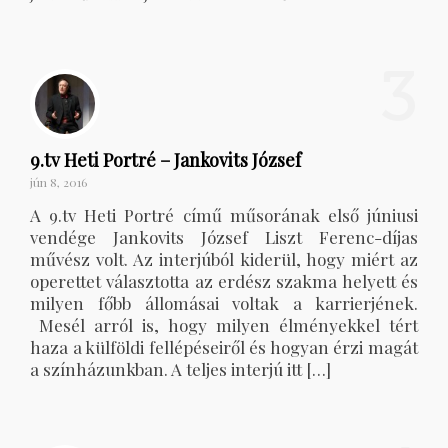
3
9.tv Heti Portré – Jankovits József
jún 8, 2016
A 9.tv Heti Portré című műsorának első júniusi
vendége Jankovits József Liszt Ferenc-díjas
művész volt. Az interjúból kiderül, hogy miért az
operettet választotta az erdész szakma helyett és
milyen főbb állomásai voltak a karrierjének.
Mesél arról is, hogy milyen élményekkel tért
haza a külföldi fellépéseiről és hogyan érzi magát
a színházunkban. A teljes interjú itt […]