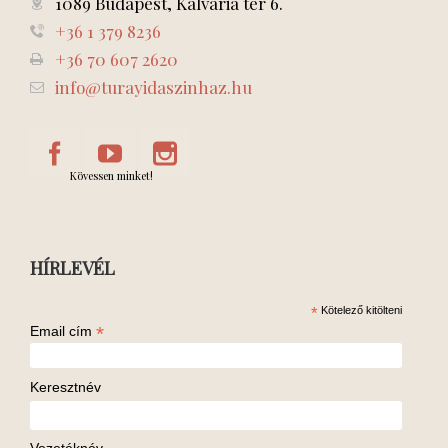
1089 Budapest, Kálvária tér 6.
+36 1 379 8236
+36 70 607 2620
info@turayidaszinhaz.hu
Kövessen minket!
HÍRLEVÉL
*
Kötelező kitölteni
*
Email cím
Keresztnév