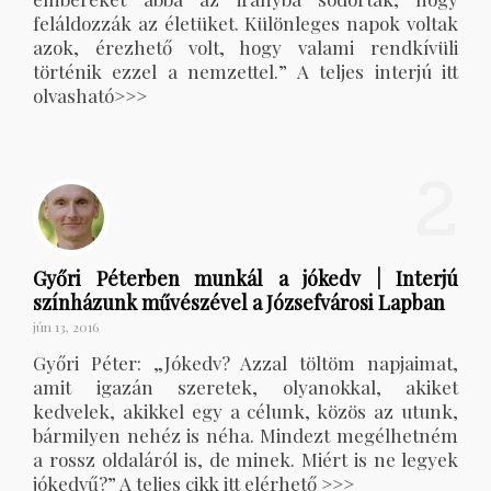
feláldozzák az életüket. Különleges napok voltak
azok, érezhető volt, hogy valami rendkívüli
történik ezzel a nemzettel.” A teljes interjú itt
olvasható>>>
2
Győri Péterben munkál a jókedv | Interjú
színházunk művészével a Józsefvárosi Lapban
jún 13, 2016
Győri Péter: „Jókedv? Azzal töltöm napjaimat,
amit igazán szeretek, olyanokkal, akiket
kedvelek, akikkel egy a célunk, közös az utunk,
bármilyen nehéz is néha. Mindezt megélhetném
a rossz oldaláról is, de minek. Miért is ne legyek
jókedvű?” A teljes cikk itt elérhető >>>