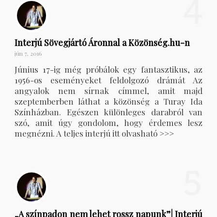
4
Interjú Sövegjártó Áronnal a Közönség.hu-n
jún 7, 2016
Június 17-ig még próbálok egy fantasztikus, az
1956-os eseményeket feldolgozó drámát Az
angyalok nem sírnak címmel, amit majd
szeptemberben láthat a közönség a Turay Ida
Színházban. Egészen különleges darabról van
szó, amit úgy gondolom, hogy érdemes lesz
megnézni. A teljes interjú itt olvasható >>>
5
„A színpadon nem lehet rossz napunk”| Interjú