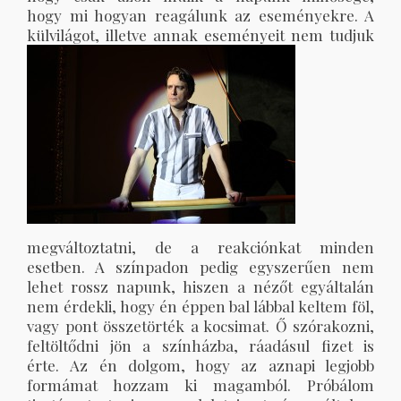
hogy mi hogyan reagálunk az eseményekre. A
külvilágot, illetve annak eseményeit nem tudjuk
megváltoztatni, de a reakciónkat minden
esetben. A színpadon pedig egyszerűen nem
lehet rossz napunk, hiszen a nézőt egyáltalán
nem érdekli, hogy én éppen bal lábbal keltem föl,
vagy pont összetörték a kocsimat. Ő szórakozni,
feltöltődni jön a színházba, ráadásul fizet is
érte. Az én dolgom, hogy az aznapi legjobb
formámat hozzam ki magamból. Próbálom