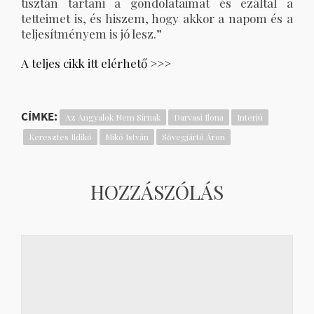
tisztán tartani a gondolataimat és ezáltal a
tetteimet is, és hiszem, hogy akkor a napom és a
teljesítményem is jó lesz.”
A teljes cikk itt elérhető >>>
CÍMKE:
Az Angyalok Nem Sírnak
Darvasi Ilona
Interjú
Keresztes Ildikó
Mikó István
Sövegjártó Áron
HOZZÁSZÓLÁS