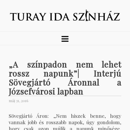
„A színpadon nem lehet
rossz napunk”| Interjú
Sövegjártó Áronnal a
Józsefvárosi lapban
máj 31, 2016
Sövegjártó Áron: „Nem hiszek benne, hogy
vannak jobb és rosszabb napok, úgy gondolom,
hogy csak azon múlik a napunk minősége,