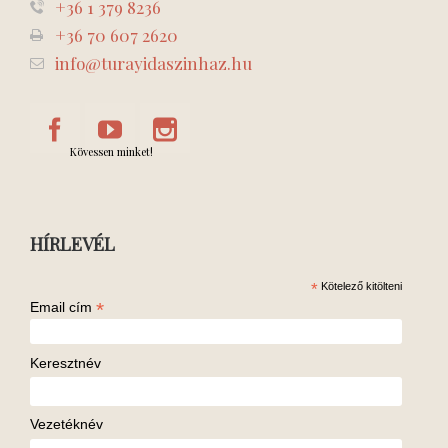
+36 1 379 8236
+36 70 607 2620
info@turayidaszinhaz.hu
Kövessen minket!
HÍRLEVÉL
*
Kötelező kitölteni
*
Email cím
Keresztnév
Vezetéknév