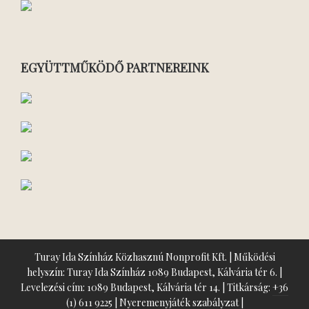
EGYÜTTMŰKÖDŐ PARTNEREINK
Turay Ida Színház Közhasznú Nonprofit Kft. | Működési
helyszín: Turay Ida Színház 1089 Budapest, Kálvária tér 6. |
Levelezési cím: 1089 Budapest, Kálvária tér 14. | Titkárság:
+36
(1) 611 9225
|
Nyeremenyjáték szabályzat
|