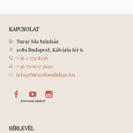
KAPCSOLAT
Turay Ida Színház
1089 Budapest, Kálvária tér 6.
+36 1 379 8236
+36 70 607 2620
info@turayidaszinhaz.hu
Kövessen minket!
HÍRLEVÉL