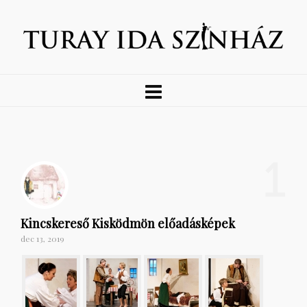
1
Kincskereső Kisködmön előadásképek
dec 13, 2019