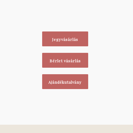
Jegyvásárlás
Bérlet vásárlás
Ajándékutalvány