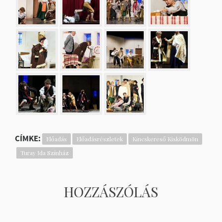
CÍMKE:
Előadás
Előadásrészletek
Kincskereső Kisködmön
Turay Ida Színház
HOZZÁSZÓLÁS