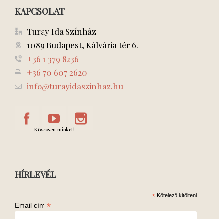
KAPCSOLAT
Turay Ida Színház
1089 Budapest, Kálvária tér 6.
+36 1 379 8236
+36 70 607 2620
info@turayidaszinhaz.hu
Kövessen minket!
HÍRLEVÉL
*
Kötelező kitölteni
*
Email cím