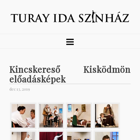
Kincskereső Kisködmön
előadásképek
dec 13, 2019