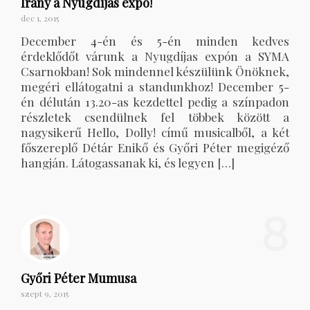
Irány a Nyugdíjas expo!
dec 1, 2015
December 4-én és 5-én minden kedves
érdeklődőt várunk a Nyugdíjas expón a SYMA
Csarnokban! Sok mindennel készülünk Önöknek,
megéri ellátogatni a standunkhoz! December 5-
én délután 13.20-as kezdettel pedig a színpadon
részletek csendülnek fel többek között a
nagysikerű Hello, Dolly! című musicalből, a két
főszereplő Détár Enikő és Győri Péter megigéző
hangján. Látogassanak ki, és legyen […]
8
Győri Péter Mumusa
szept 9, 2015