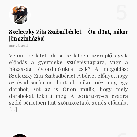
5
Szeleczky Zita Szabadbérlet – Ön dönt, mikor
jön színházba!
ápr 26, 2016
Venne bérletet, de a bérletben szereplő egyik
előadás a gyermeke születésnapjára, vagy a
házassági évfordulójukra esik? A megoldás:
Szeleczky Zita Szabadbérlet! A bérlet előnye, hogy
az évad során ön dönti el, mikor néz meg egy
darabot, sőt az is Önön múlik, hogy mely
darabokat tekinti meg. A 2016/2017-es évadra
szóló bérletben hat szórakoztató, zenés előadást
[…]