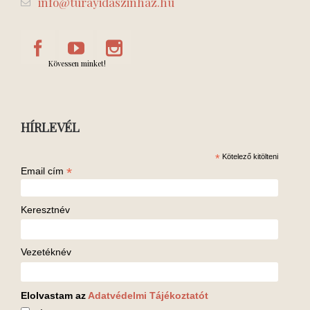
info@turayidaszinhaz.hu
Kövessen minket!
HÍRLEVÉL
*
Kötelező kitölteni
*
Email cím
Keresztnév
Vezetéknév
Elolvastam az
Adatvédelmi Tájékoztatót