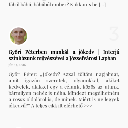
fából bábú, bábúból ember? Kukkants be […]
3
Győri Péterben munkál a jókedv | Interjú
színházunk művészével a Józsefvárosi Lapban
jún 13, 2016
Győri Péter: „Jókedv? Azzal töltöm napjaimat,
amit igazán szeretek, olyanokkal, akiket
kedvelek, akikkel egy a célunk, közös az utunk,
bármilyen nehéz is néha. Mindezt megélhetném
a rossz oldaláról is, de minek. Miért is ne legyek
jókedvű?” A teljes cikk itt elérhető >>>