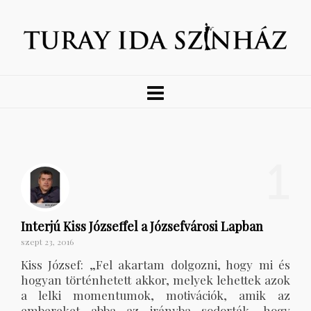
1
Interjú Kiss Józseffel a Józsefvárosi Lapban
szept 23, 2016
Kiss József: „Fel akartam dolgozni, hogy mi és
hogyan történhetett akkor, melyek lehettek azok
a lelki momentumok, motivációk, amik az
embereket abba az irányba sodorták, hogy