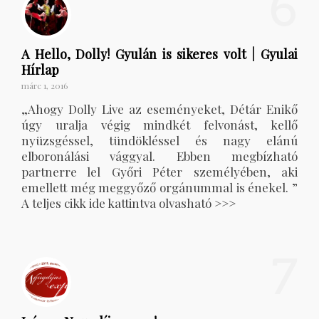
6
A Hello, Dolly! Gyulán is sikeres volt | Gyulai
Hírlap
márc 1, 2016
„Ahogy Dolly Live az eseményeket, Détár Enikő
úgy uralja végig mindkét felvonást, kellő
nyüzsgéssel, tündökléssel és nagy elánú
elboronálási vággyal. Ebben megbízható
partnerre lel Győri Péter személyében, aki
emellett még meggyőző orgánummal is énekel. ”
A teljes cikk ide kattintva olvasható >>>
7