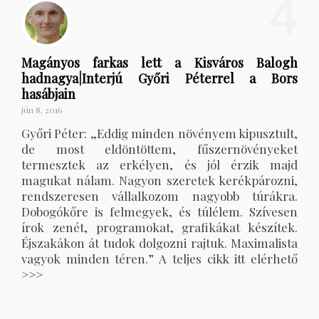
4
Magányos farkas lett a Kisváros Balogh
hadnagya|Interjú Győri Péterrel a Bors
hasábjain
jún 8, 2016
Győri Péter: „Eddig minden növényem kipusztult,
de most eldöntöttem, fűszernövényeket
termesztek az erkélyen, és jól érzik majd
magukat nálam. Nagyon szeretek kerékpározni,
rendszeresen vállalkozom nagyobb túrákra.
Dobogókőre is felmegyek, és túlélem. Szívesen
írok zenét, programokat, grafikákat készítek.
Éjszakákon át tudok dolgozni rajtuk. Maximalista
vagyok minden téren.” A teljes cikk itt elérhető
>>>