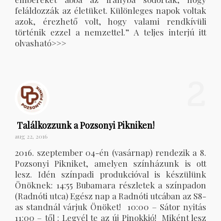
feláldozzák az életüket. Különleges napok voltak
azok, érezhető volt, hogy valami rendkívüli
történik ezzel a nemzettel.” A teljes interjú itt
olvasható>>>
2
Találkozzunk a Pozsonyi Pikniken!
aug 22, 2016
2016. szeptember 04-én (vasárnap) rendezik a 8.
Pozsonyi Pikniket, amelyen színházunk is ott
lesz. Idén színpadi produkcióval is készülünk
Önöknek: 14:55 Bubamara részletek a színpadon
(Radnóti utca) Egész nap a Radnóti utcában az S8-
as standnál várjuk Önöket! 10:00 – Sátor nyitás
11:00 – től : Legyél te az új Pinokkió! Miként lesz