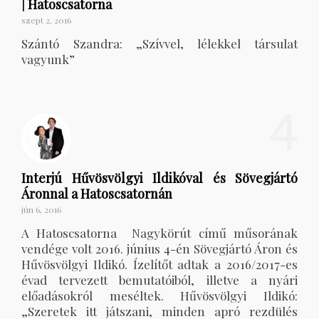
| Hatoscsatorna
szept 2, 2016
Szántó Szandra: „Szívvel, lélekkel társulat
vagyunk”
4
Interjú Hűvösvölgyi Ildikóval és Sövegjártó
Áronnal a Hatoscsatornán
jún 6, 2016
A Hatoscsatorna Nagykörút című műsorának
vendége volt 2016. június 4-én Sövegjártó Áron és
Hűvösvölgyi Ildikó. Ízelítőt adtak a 2016/2017-es
évad tervezett bemutatóiból, illetve a nyári
előadásokról meséltek. Hűvösvölgyi Ildikó:
„Szeretek itt játszani, minden apró rezdülés