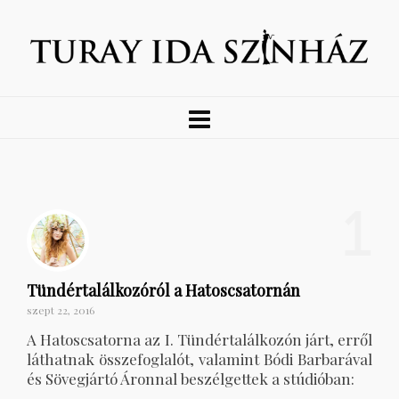
1
Tündértalálkozóról a Hatoscsatornán
szept 22, 2016
A Hatoscsatorna az I. Tündértalálkozón járt, erről
láthatnak összefoglalót, valamint Bódi Barbarával
és Sövegjártó Áronnal beszélgettek a stúdióban: