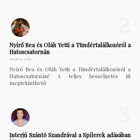
2
Nyírő Bea és Oláh Yetti a Tündértalálkozóról a
Hatoscsatornán
szept 6, 2016
Nyírő Bea és Oláh Yetti a Tündértalálkozóról a
Hatoscsatornán! A teljes beszélgetés itt
megtekinthető:
3
Interjú Szántó Szandrával a Spílerek adásában