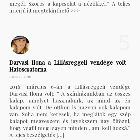
megél. Szoros a kapcsolat a nézőkkel.” A teljes
interjú itt megtekinthető >>>
5
Darvasi Ilona a Lillásreggeli vendége volt |
Hatoscsatorna
márc 11, 2016
2016. március 6-án a Lillásreggeli vendége
Darvasi Ilona volt: ” A színházunkban az összes
kalap, amelyet használunk, az mind az én
kalapom volt. De otthon is nagyon sok kalapom
van. Soha nem keresek, ha meglátok egy szép
kalapot megveszem és igyekszem úgy öltözni,
hogy végül meg legyen minden , ami kell hozzá.”
A tejes beszélgetés […]