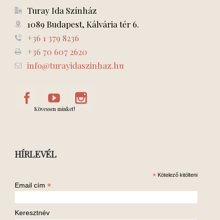
Turay Ida Színház
1089 Budapest, Kálvária tér 6.
+36 1 379 8236
+36 70 607 2620
info@turayidaszinhaz.hu
Kövessen minket!
HÍRLEVÉL
*
Kötelező kitölteni
*
Email cím
Keresztnév