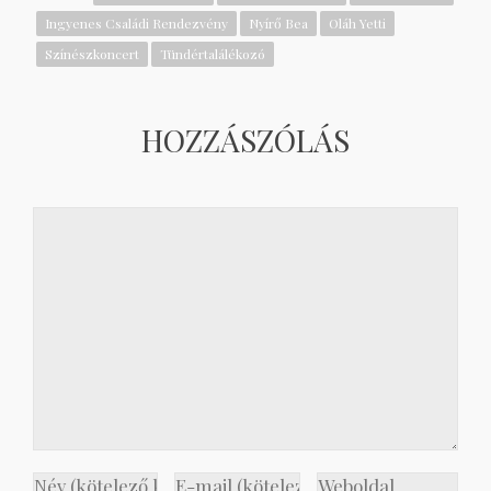
Ingyenes Családi Rendezvény
Nyírő Bea
Oláh Yetti
Színészkoncert
Tündértalálékozó
HOZZÁSZÓLÁS