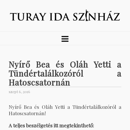
Nyírő Bea és Oláh Yetti a
Tündértalálkozóról a
Hatoscsatornán
szept 6, 2016
Nyírő Bea és Oláh Yetti a Tündértalálkozóról a
Hatoscsatornán!
A teljes beszélgetés itt megtekinthető: