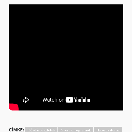
CÍMKE:
Előadásrészletek
Gyerekprogramok
Hatoscsatorna