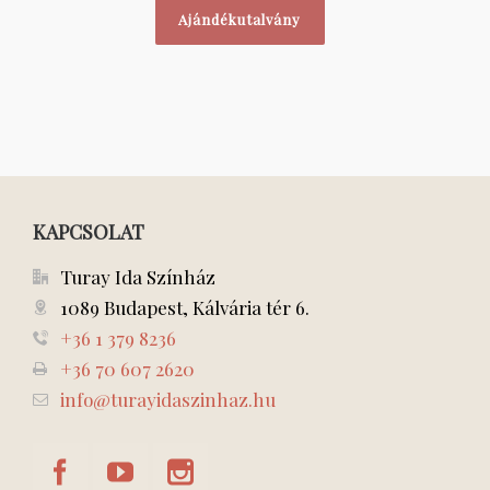
Ajándékutalvány
KAPCSOLAT
Turay Ida Színház
1089 Budapest, Kálvária tér 6.
+36 1 379 8236
+36 70 607 2620
info@turayidaszinhaz.hu