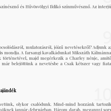
színésznő és Hűvösvölgyi Ildikó színművésznő. Az interjú
pcsolódásról, mulatozásról, jóízű nevetésekről? Adjunk a
is mondja. A farsangi kavalkádunkat Mikszáth Kálmánna
 történetével, majd megérkezik a Charley nénje, amitő
ár belejöttünk a nevetésbe a Csak kétszer vagy fiata
1
 ajándék
etünk, olykor csalódunk. Mind-mind hozzánk tartozik
nöknek január-februárban. Három darab, megannyi sors