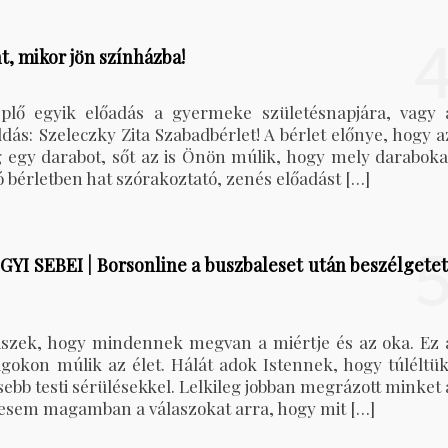
t, mikor jön színházba!
eplő egyik előadás a gyermeke születésnapjára, vagy 
dás: Szeleczky Zita Szabadbérlet! A bérlet előnye, hogy a
 egy darabot, sőt az is Önön múlik, hogy mely daraboka
ó bérletben hat szórakoztató, zenés előadást […]
EBEI | Borsonline a buszbaleset után beszélgetet
iszek, hogy mindennek megvan a miértje és az oka. Ez 
ságokon múlik az élet. Hálát adok Istennek, hogy túléltük
ebb testi sérülésekkel. Lelkileg jobban megrázott minket 
keresem magamban a válaszokat arra, hogy mit […]