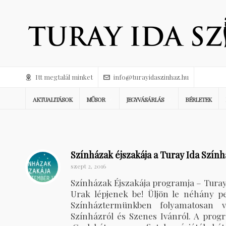
Itt megtalál minket
info@turayidaszinhaz.hu
AKTUALITÁSOK
MŰSOR
JEGYVÁSÁRLÁS
BÉRLETEK
Színházak éjszakája a Turay Ida Szín
szept 2, 2016
Színházak Éjszakája programja – Turay
Urak lépjenek be! Üljön le néhány pe
Színháztermünkben folyamatosan ve
Színházról és Szenes Ivánról. A prog