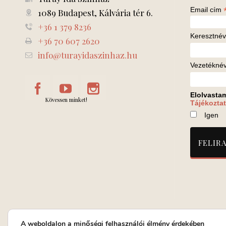
Email cím
1089 Budapest, Kálvária tér 6.
+36 1 379 8236
Keresztnév
+36 70 607 2620
info@turayidaszinhaz.hu
Vezetékné
Elolvasta
Kövessen minket!
Tájékoztat
Igen
A weboldalon a minőségi felhasználói élmény érdekében