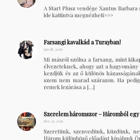
A Start Plusz vendége Xantus Barbara 
ide kattintva megnézheti>>>
Farsangi kavalkád a Turayban!
jan 18, 2016
Mi másról szólna a farsang, mint kika
élvezeteknek, ahogy azt a hagyomány 
kezdjük és az ő különös házasságának
szem nem marad szárazon. Ha pedig m
remek lezárása a […]
Szerelem háromszor – Háromból egy
dec 21, 2015
Szeretünk, szenvedünk, küzdünk, nev
Három különböző előadást kínálunk Ö