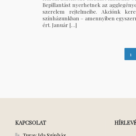
Bepillantást nyerhetnek az agglegénye
szerelem rejtelmeibe. Akciónk ker
színházunkban – amennyiben egyszerre
ért. Január […]
1
KAPCSOLAT
HÍRLEV
Turay Ida Színház