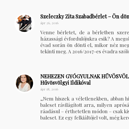
Szeleczky Zita Szabadbérlet – Ön dön
ápr 26, 2016
Venne bérletet, de a bérletben szer
házassági évfordulójukra esik? A megol
évad során ön dönti el, mikor néz meg
tekinti meg. A 2016/2017-es évadra szól
NEHEZEN GYÓGYULNAK HŰVÖSVÖLGYI S
Hűvösvölgyi Ildikóval
ápr 18, 2016
„Nem hiszek a véletlenekben, abban h
baleset rávilágított arra, milyen apró
ráadásul – érthetetlen módon – csak kis
baleset. Ez egy felkiáltójel volt, még 