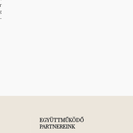
r
g
-
EGYÜTTMŰKÖDŐ
PARTNEREINK