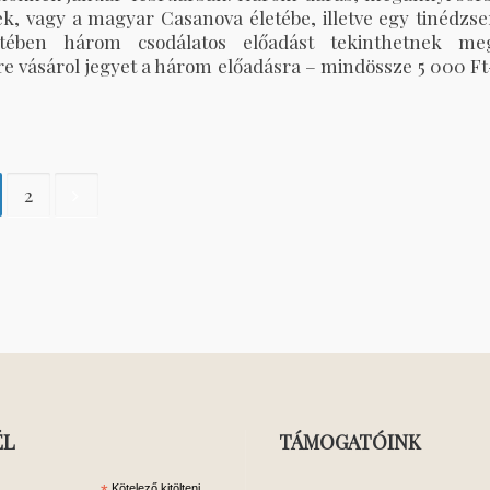
k, vagy a magyar Casanova életébe, illetve egy tinédzse
etében három csodálatos előadást tekinthetnek me
 vásárol jegyet a három előadásra – mindössze 5 000 Ft
2
ÉL
TÁMOGATÓINK
Kötelező kitölteni