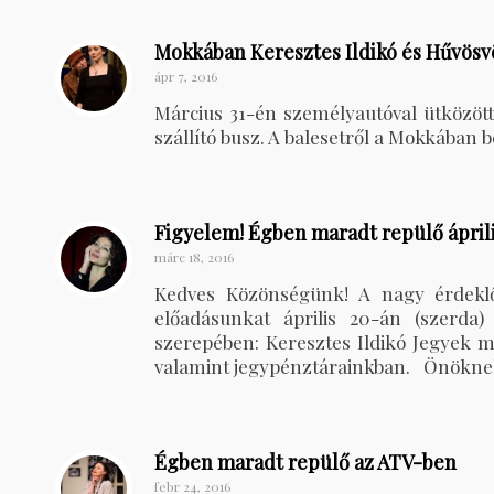
Mokkában Keresztes Ildikó és Hűvösvö
ápr 7, 2016
Március 31-én személyautóval ütközöt
szállító busz. A balesetről a Mokkában b
Figyelem! Égben maradt repülő április
márc 18, 2016
Kedves Közönségünk! A nagy érdekl
előadásunkat április 20-án (szerda)
szerepében: Keresztes Ildikó Jegyek má
valamint jegypénztárainkban. Önökne
Égben maradt repülő az ATV-ben
febr 24, 2016