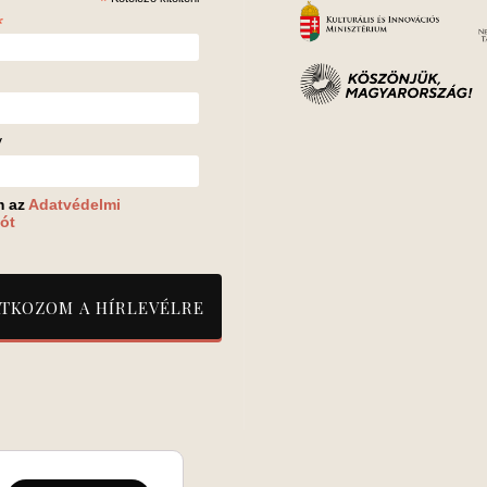
*
*
v
m az
Adatvédelmi
ót