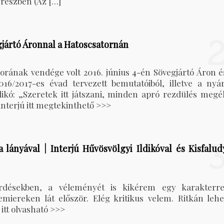
 részben (Az […]
gjártó Áronnal a Hatoscsatornán
ának vendége volt 2016. június 4-én Sövegjártó Áron é
2016/2017-es évad tervezett bemutatóiból, illetve a nyár
dikó: „Szeretek itt játszani, minden apró rezdülés megél
 interjú itt megtekinthető >>>
 lányával | Interjú Hűvösvölgyi Ildikóval és Kisfalud
rdésekben, a véleményét is kikérem egy karakterre
miereken lát először. Elég kritikus velem. Ritkán lehe
 itt olvasható >>>