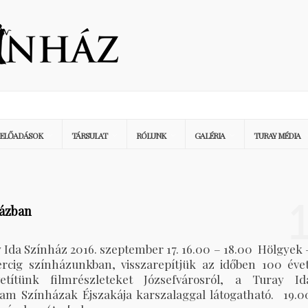
ELŐADÁSOK
TÁRSULAT
RÓLUNK
GALÉRIA
TURAY MÉDIA
házban
 Ida Színház 2016. szeptember 17. 16.00 – 18.00 Hölgyek 
rcig színházunkban, visszarepítjük az időben 100 évet
títünk filmrészleteket Józsefvárosról, a Turay Id
ram Színházak Éjszakája karszalaggal látogatható. 19.0