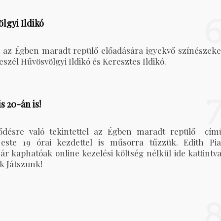
lgyi Ildikó
t az Égben maradt repülő előadására igyekvő színészeke
eszél Hűvösvölgyi Ildikó és Keresztes Ildikó.
 20-án is!
ődésre való tekintettel az Égben maradt repülő cím
 este 19 órai kezdettel is műsorra tűzzük. Edith Pia
r kaphatóak online kezelési költség nélkül ide kattintva
k Játszunk!