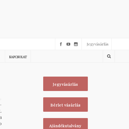
Jegyvásárlás
KAPCSOLAT
Jegyvásárlás
1
–
Bérlet vásárlás
.
a
0
Ajándékutalvány