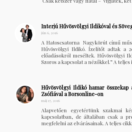
Csak kétszer vagy fiatal – vígjáték, két
Interjú Hűvösvölgyi Ildikóval és Söve
jún 6, 2016
A Hatoscsatorna Nagykörút című műsor
Hűvösvölgyi Ildikó. Ízelítőt adtak a 
előadásokról meséltek. Hűvösvölgyi Il
Szoros a kapcsolat a nézőkkel.” A teljes
Hűvösvölgyi Ildikó hamar összekap a
Zsófiával a Borsonline-on
máj 17, 2016
Alapvetően egyetértünk szakmai ké
kapcsolatban, de általában csak a pre
megfelelni az elvárásainak. A teljes cikk