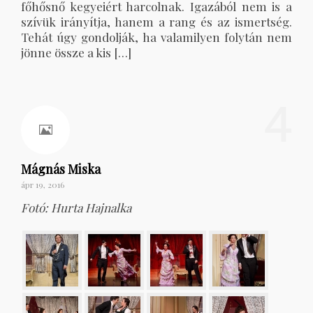
főhősnő kegyeiért harcolnak. Igazából nem is a
szívük irányítja, hanem a rang és az ismertség.
Tehát úgy gondolják, ha valamilyen folytán nem
jönne össze a kis […]
4
Mágnás Miska
ápr 19, 2016
Fotó: Hurta Hajnalka