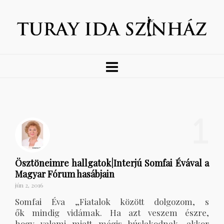
1
Ösztöneimre hallgatok|Interjú Somfai Évával a
Magyar Fórum hasábjain
jún 2, 2016
Somfai Éva „Fiatalok között dolgozom, s
ők mindig vidámak. Ha azt veszem észre,
hogy valami miatt mégis búslakodnak, akkor