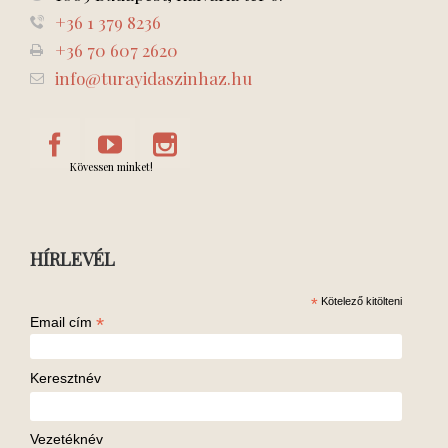
+36 1 379 8236
+36 70 607 2620
info@turayidaszinhaz.hu
Kövessen minket!
HÍRLEVÉL
*
Kötelező kitölteni
*
Email cím
Keresztnév
Vezetéknév