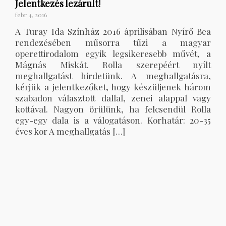
Jelentkezés lezárult!
febr 4, 2016
A Turay Ida Színház 2016 áprilisában Nyírő Bea
rendezésében műsorra tűzi a magyar
operettirodalom egyik legsikeresebb művét, a
Mágnás Miskát. Rolla szerepéért nyílt
meghallgatást hirdetünk. A meghallgatásra,
kérjük a jelentkezőket, hogy készüljenek három
szabadon választott dallal, zenei alappal vagy
kottával. Nagyon örülünk, ha felcsendül Rolla
egy-egy dala is a válogatáson. Korhatár: 20-35
éves kor A meghallgatás […]