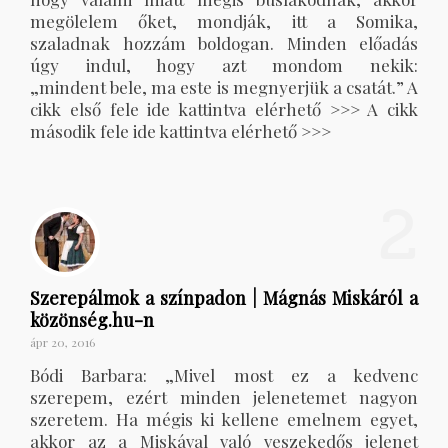
megölelem őket, mondják, itt a Somika,
szaladnak hozzám boldogan. Minden előadás
úgy indul, hogy azt mondom nekik:
„mindent bele, ma este is megnyerjük a csatát.” A
cikk első fele ide kattintva elérhető >>> A cikk
második fele ide kattintva elérhető >>>
2
Szerepálmok a színpadon | Mágnás Miskáról a
közönség.hu-n
ápr 20, 2016
Bódi Barbara: „Mivel most ez a kedvenc
szerepem, ezért minden jelenetemet nagyon
szeretem. Ha mégis ki kellene emelnem egyet,
akkor az a Miskával való veszekedős jelenet