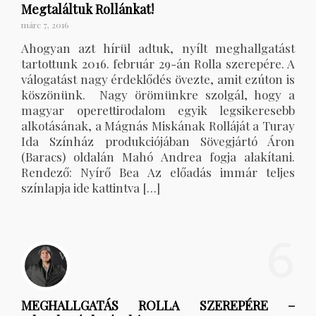
Megtaláltuk Rollánkat!
márc 7, 2016
Ahogyan azt hírül adtuk, nyílt meghallgatást
tartottunk 2016. február 29-án Rolla szerepére. A
válogatást nagy érdeklődés övezte, amit ezúton is
köszönünk. Nagy örömünkre szolgál, hogy a
magyar operettirodalom egyik legsikeresebb
alkotásának, a Mágnás Miskának Rolláját a Turay
Ida Színház produkciójában Sövegjártó Áron
(Baracs) oldalán Mahó Andrea fogja alakítani.
Rendező: Nyírő Bea Az előadás immár teljes
színlapja ide kattintva […]
6
MEGHALLGATÁS ROLLA SZEREPÉRE –