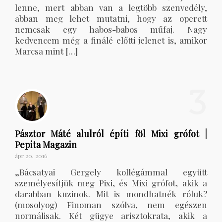
lenne, mert abban van a legtöbb szenvedély,
abban meg lehet mutatni, hogy az operett
nemcsak egy habos-babos műfaj. Nagy
kedvencem még a finálé előtti jelenet is, amikor
Marcsa mint […]
3
Pásztor Máté alulról építi föl Mixi grófot |
Pepita Magazin
ápr 20, 2016
„Bácsatyai Gergely kollégámmal együtt
személyesítjük meg Pixi, és Mixi grófot, akik a
darabban kuzinok. Mit is mondhatnék róluk?
(mosolyog) Finoman szólva, nem egészen
normálisak. Két gügye arisztokrata, akik a