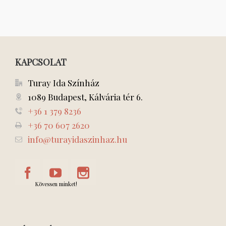
KAPCSOLAT
Turay Ida Színház
1089 Budapest, Kálvária tér 6.
+36 1 379 8236
+36 70 607 2620
info@turayidaszinhaz.hu
Kövessen minket!