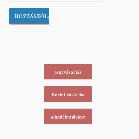
Jegyvásárlás
Bérlet vásárlás
Ajándékutalvány