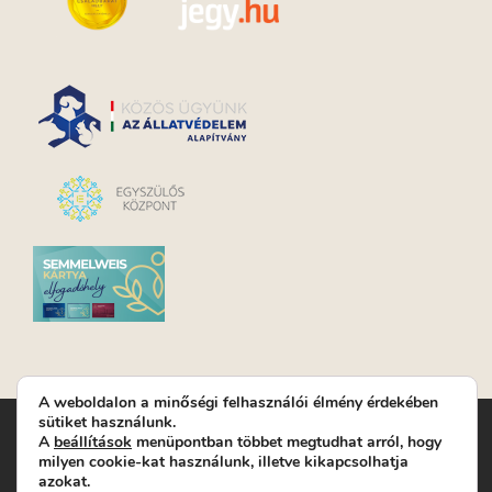
A weboldalon a minőségi felhasználói élmény érdekében
sütiket használunk.
Turay Ida Színház Közhasznú Nonprofit Kft. | Működési
A
beállítások
menüpontban többet megtudhat arról, hogy
helyszín: Turay Ida Színház 1089 Budapest, Kálvária tér 6. |
milyen cookie-kat használunk, illetve kikapcsolhatja
Levelezési cím: 1089 Budapest, Kálvária tér 14. | Titkárság:
+36
azokat.