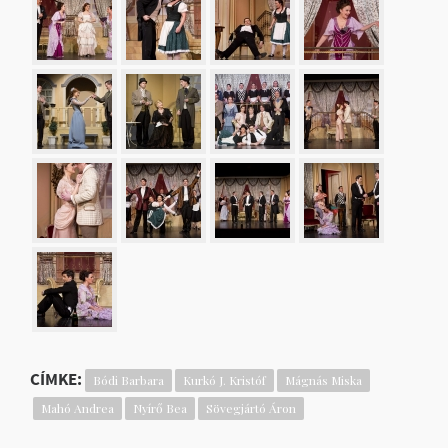
CÍMKE:
Bódi Barbara
Kurkó J. Kristóf
Mágnás Miska
Mahó Andrea
Nyírő Bea
Sövegjártó Áron