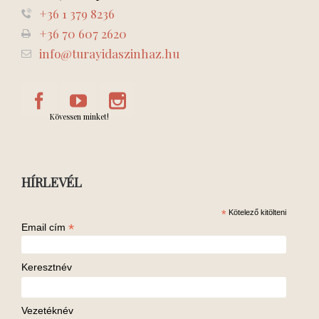
+36 1 379 8236
+36 70 607 2620
info@turayidaszinhaz.hu
Kövessen minket!
HÍRLEVÉL
*
Kötelező kitölteni
*
Email cím
Keresztnév
Vezetéknév