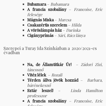
Bubamara
–
Bubamara
A francia szobalány
–
Francoise, Eric
felesége
Mágnás Miska
–
Marcsa
Csakazértis szerelem
–
Hilda
A vöröslámpás ház
–
Darinka
Cigányprímás
–
Sári, Rácz lánya
Szerepei a Turay Ida Színházban a 2020/2021-es
évadban
Na, de Államtitkár Úr!
–
Zádori Zizi,
táncosnő
Vitéz lélek
–
Rozali
Térden állva jövök hozzád
–
Barbara,
bárénekesnő
Sztár leszel!
–
Linda Hamilton
professzor
A francia szobalány
– Francoise, Eric