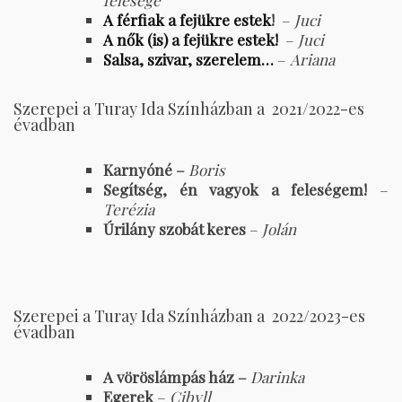
felesége
A férfiak a fejükre estek
!
–
Juci
A nők (is) a fejükre estek!
–
Juci
Salsa, szivar, szerelem…
–
Ariana
Szerepei a Turay Ida Színházban a 2021/2022-es
évadban
Karnyóné –
Boris
Segítség, én vagyok a feleségem!
–
Terézia
Úrilány szobát keres
–
Jolán
Szerepei a Turay Ida Színházban a 2022/2023-es
évadban
A vöröslámpás ház –
Darinka
Egerek
–
Cibyll