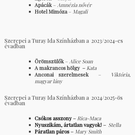
Apácák
–
Amnézia nővér
Hotel Mimóza
–
Magali
Szerepei a Turay Ida Színházban a 2023/2024-es
évadban
Örömszülők
–
Alice Soan
A makrancos hölgy –
Kata
Anconai szerelmesek
–
Viktória,
magyar lány
Szerepei a Turay Ida Színházban a 2024/2025-ös
évadban
Csókos asszony
–
Rica-Maca
Nyuszikám, ártatlan vagyok!
–
Stella
Páratlan páros
–
Mary Smith