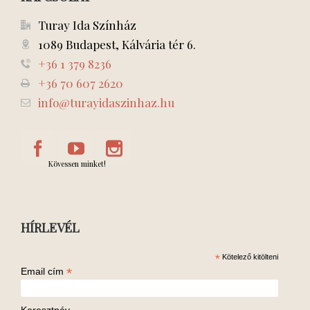
Turay Ida Színház
1089 Budapest, Kálvária tér 6.
+36 1 379 8236
+36 70 607 2620
info@turayidaszinhaz.hu
Kövessen minket!
HÍRLEVÉL
*
Kötelező kitölteni
*
Email cím
Keresztnév